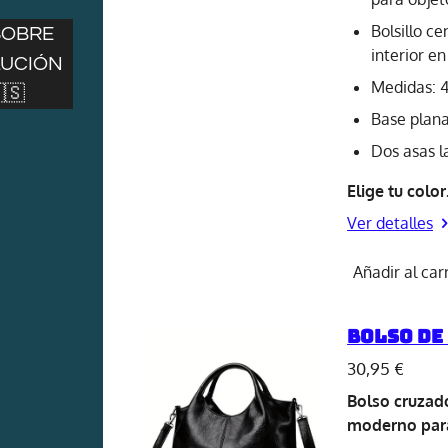
Bolsillo ce
SOBRE
interior e
LUCIÓN
Medidas: 4
🇸
Base plan
Dos asas l
Elige tu color
Ver detalles
Añadir al car
Bolso de
30,95 €
Bolso cruzado
moderno para