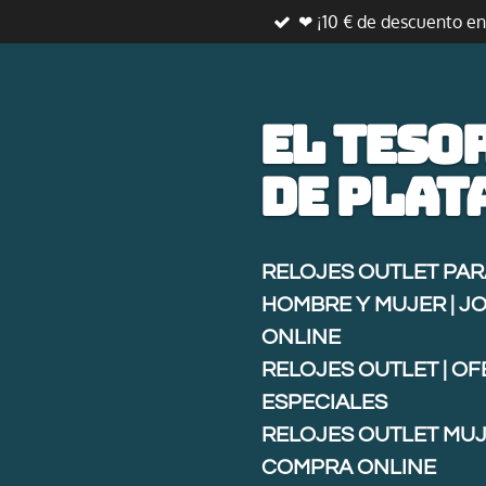
❤ ¡10 € de descuento e
Ir
al
contenido
principal
El teso
de
plat
RELOJES OUTLET PAR
HOMBRE Y MUJER | J
ONLINE
RELOJES OUTLET | O
ESPECIALES
RELOJES OUTLET MUJ
COMPRA ONLINE