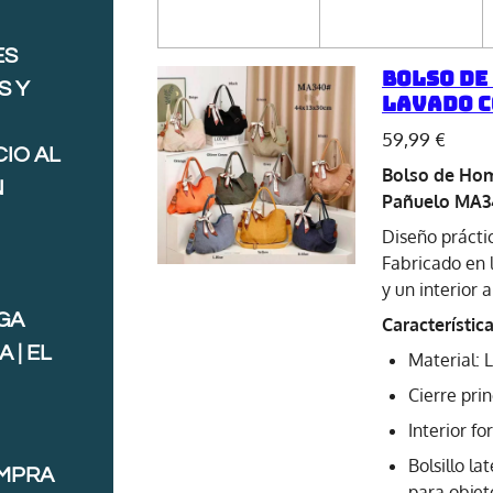
ES
Bolso de
S Y
Lavado c
59,99 €
IO AL
Bolso de Hom
N
Pañuelo MA3
Diseño prácti
Fabricado en 
y un interior 
GA
Característica
 | EL
Material: 
Cierre pri
Interior f
Bolsillo l
OMPRA
para obje