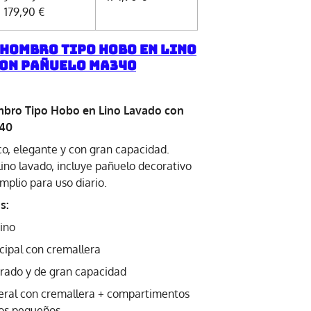
179,90 €
 Hombro Tipo Hobo en Lino
on Pañuelo MA340
bro Tipo Hobo en Lino Lavado con
40
co, elegante y con gran capacidad.
lino lavado, incluye pañuelo decorativo
amplio para uso diario.
s:
Lino
ncipal con cremallera
orrado y de gran capacidad
ateral con cremallera + compartimentos
tos pequeños