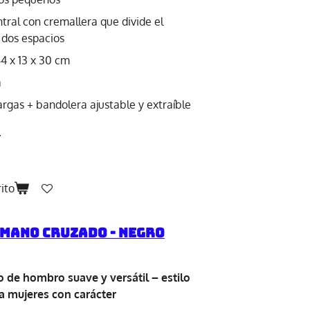
ntral con cremallera que divide el
n dos espacios
4 x 13 x 30 cm
a
argas + bandolera ajustable y extraíble
.
rito
 mano cruzado - Negro
 de hombro suave y versátil – estilo
 mujeres con carácter