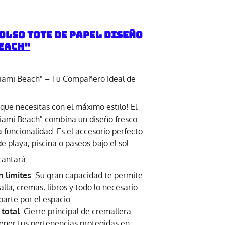
olso Tote de Papel Diseño
each"
iami Beach" – Tu Compañero Ideal de
 que necesitas con el máximo estilo! El
iami Beach" combina un diseño fresco
 funcionalidad. Es el accesorio perfecto
de playa, piscina o paseos bajo el sol.
cantará:
n límites
: Su gran capacidad te permite
oalla, cremas, libros y todo lo necesario
parte por el espacio.
 total
: Cierre principal de cremallera
ner tus pertenencias protegidas en