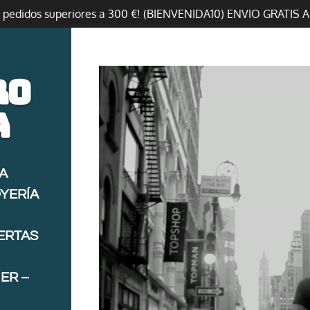
n pedidos superiores a 300 €! (BIENVENIDA10) ENVIO GRATIS 
ro
a
A
OYERÍA
FERTAS
ER –