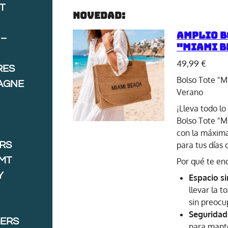
T
Novedad:
Amplio B
 –
"Miami B
49,99 €
RES
Bolso Tote "M
AGNE
Verano
¡Lleva todo lo
Bolso Tote "M
con la máxima
ORS
para tus días 
MT
Por qué te en
Y
Espacio si
llevar la t
sin preocu
Seguridad
GERS
para mante