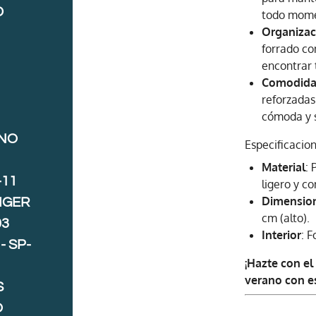
D
todo mome
Organizac
forrado co
encontrar t
Comodida
reforzadas
cómoda y s
ANO
Especificacion
Material
: 
-11
ligero y c
Dimensio
IGER
cm (alto).
03
Interior
: F
- SP-
¡Hazte con el
verano con es
S
O