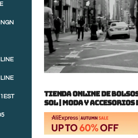
E
INGN
LINE
LINE
Tienda Online de Bolsos
J1EST
Sol | Moda y Accesorios
05