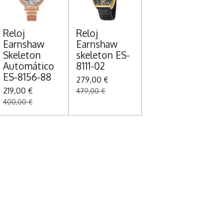
Reloj
Reloj
Earnshaw
Earnshaw
Skeleton
skeleton ES-
Automático
8111-02
ES-8156-88
279,00 €
219,00 €
479,00 €
400,00 €