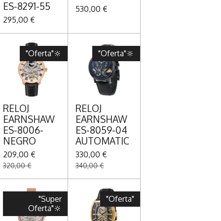
ES-8291-55
530,00 €
295,00 €
"Oferta"🔆
"Oferta"🔆
RELOJ
RELOJ
EARNSHAW
EARNSHAW
ES-8006-
ES-8059-04
NEGRO
AUTOMATIC
209,00 €
330,00 €
320,00 €
340,00 €
"Super
"Oferta"
Oferta"🔆