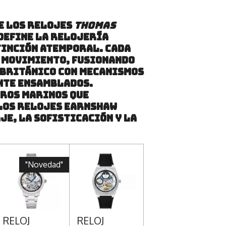
e los relojes
Thomas
edefine la relojería
tinción atemporal. Cada
n movimiento, fusionando
 británico con mecanismos
nte ensamblados.
tros marinos que
los relojes Earnshaw
je, la sofisticación y la
"Novedad"
RELOJ
RELOJ