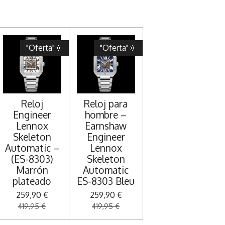
"Oferta"🔆
"Oferta"🔆
Reloj
Reloj para
Engineer
hombre –
Lennox
Earnshaw
Skeleton
Engineer
Automatic –
Lennox
(ES-8303)
Skeleton
Marrón
Automatic
plateado
ES-8303 Bleu
259,90 €
259,90 €
419,95 €
419,95 €