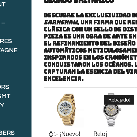
legado británico
NT
Descubre la exclusividad d
Earnshaw
, una firma que r
 –
clásica con un sello de dis
pieza es una obra de arte e
ORES
el refinamiento del diseño
automáticos meticulosame
TAGNE
Inspirados en los cronóme
conquistaron los océanos, 
capturan la esencia del via
excelencia.
ORS
GMT
¡Rebajado!
 Y
GERS
⌚✨ ¡Nuevo!
Reloj