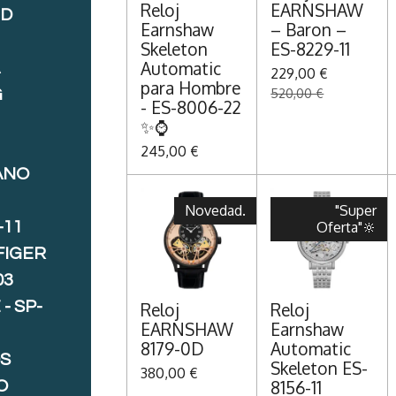
Reloj
EARNSHAW
ND
Earnshaw
– Baron –
Skeleton
ES-8229-11
Automatic
A
229,00 €
para Hombre
G
520,00 €
- ES-8006-22
✨⌚
245,00 €
ANO
Novedad.
"Super
-11
Oferta"🔆
FIGER
03
- SP-
Reloj
Reloj
EARNSHAW
Earnshaw
8179-0D
Automatic
S
Skeleton ES-
380,00 €
8156-11
O