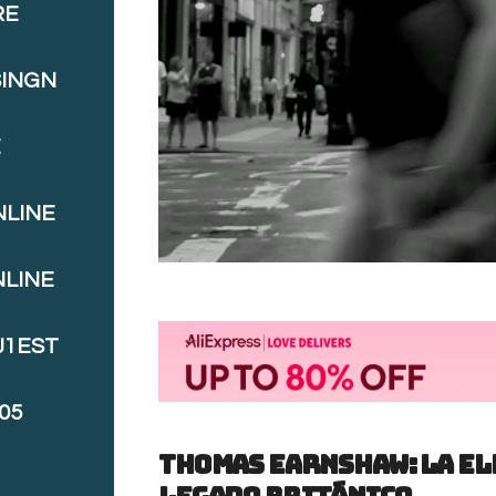
RE
SINGN
E
NLINE
NLINE
J1EST
05
Thomas Earnshaw: La el