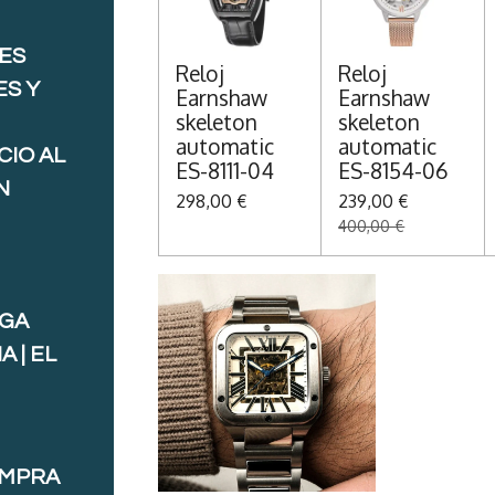
ES
Reloj
Reloj
ES Y
Earnshaw
Earnshaw
skeleton
skeleton
automatic
automatic
CIO AL
ES-8111-04
ES-8154-06
N
298,00 €
239,00 €
400,00 €
AGA
 | EL
OMPRA