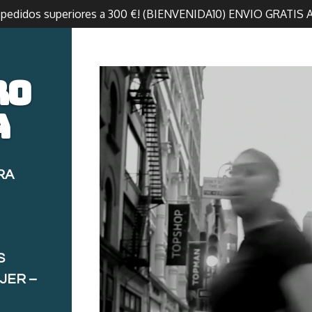
n pedidos superiores a 300 €! (BIENVENIDA10) ENVIO GRATIS 
ro
a
RA
S
JER –