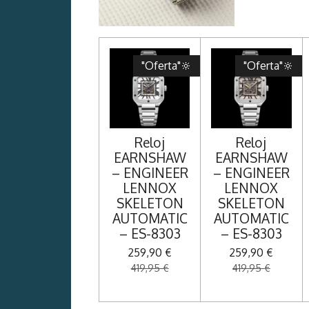
"Oferta"🔆
"Oferta"🔆
Reloj
Reloj
EARNSHAW
EARNSHAW
– ENGINEER
– ENGINEER
LENNOX
LENNOX
SKELETON
SKELETON
AUTOMATIC
AUTOMATIC
– ES-8303
– ES-8303
259,90 €
259,90 €
419,95 €
419,95 €