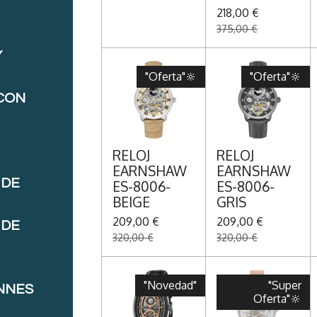
218,00 €
375,00 €
Y
"Oferta"🔆
"Oferta"🔆
 CON
RELOJ
RELOJ
EARNSHAW
EARNSHAW
 DE
ES-8006-
ES-8006-
BEIGE
GRIS
209,00 €
209,00 €
 DE
320,00 €
320,00 €
"Novedad"
"Super
NNES
Oferta"🔆