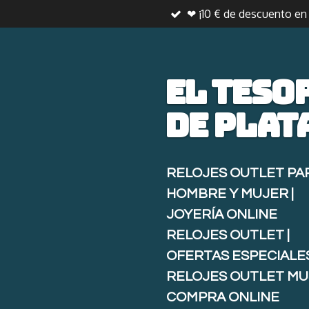
❤ ¡10 € de descuento e
Ir
al
contenido
principal
El teso
de
plat
RELOJES OUTLET PA
HOMBRE Y MUJER |
JOYERÍA ONLINE
RELOJES OUTLET |
OFERTAS ESPECIALE
RELOJES OUTLET MU
COMPRA ONLINE