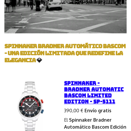
Spinnaker Bradner Automático Bascom
- Una Edición Limitada que Redefine la
Elegancia
💎
SPINNAKER -
BRADNER AUTOMATIC
BASCOM LIMITED
EDITION - SP-5111
390,00 €
Envío gratis
El
Spinnaker Bradner
Automático Bascom Edición