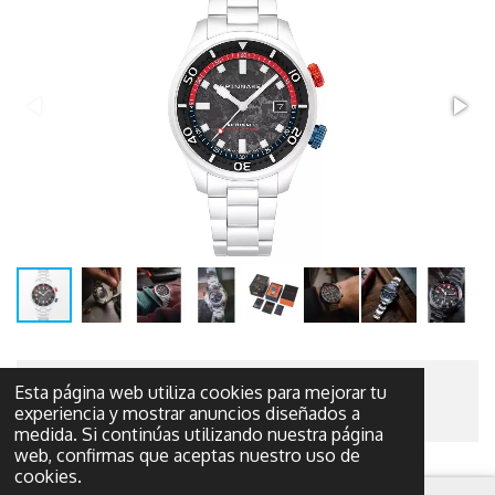
Esta página web utiliza cookies para mejorar tu
© 2022 - 2026 El tesoro de plata
experiencia y mostrar anuncios diseñados a
medida. Si continúas utilizando nuestra página
web, confirmas que aceptas nuestro uso de
cookies.