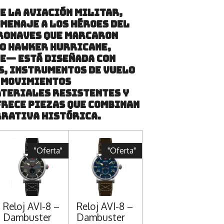
e la aviación militar,
menaje a los héroes del
eronaves que marcaron
o Hawker Hurricane,
e— está diseñada con
s, instrumentos de vuelo
n movimientos
ateriales resistentes y
frece piezas que combinan
rrativa histórica.
"Oferta"
"Oferta"
Reloj AVI-8 –
Reloj AVI-8 –
Dambuster
Dambuster