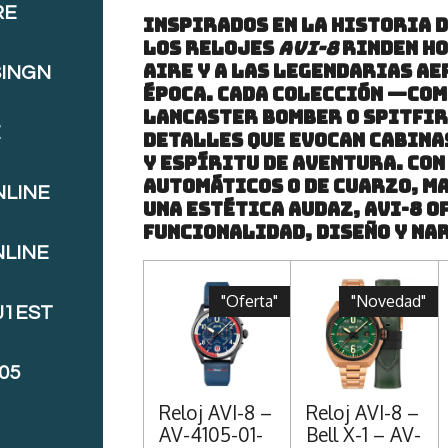
RE
Inspirados en la historia d
los relojes
AVI-8
rinden ho
aire y a las legendarias a
SINGN
época. Cada colección —com
Lancaster Bomber o Spitfir
E
detalles que evocan cabina
y espíritu de aventura. Co
automáticos o de cuarzo, m
NLINE
una estética audaz, AVI-8 o
funcionalidad, diseño y na
NLINE
"Oferta"
"Novedad"
J1EST
05
Reloj AVI-8 –
Reloj AVI-8 –
AV-4105-01-
Bell X-1 – AV-