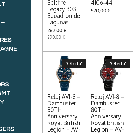
Spitfire
4106-44
NT
Legacy 303
570,00 €
Squadron de
Lagunas
 –
282,00 €
290,00 €
ORES
TAGNE
"Oferta"
"Oferta"
ORS
GMT
Reloj AVI-8 –
Reloj AVI-8 –
 Y
Dambuster
Dambuster
80TH
80TH
Anniversary
Anniversary
Royal British
Royal British
Legion – AV-
Legion – AV-
GERS