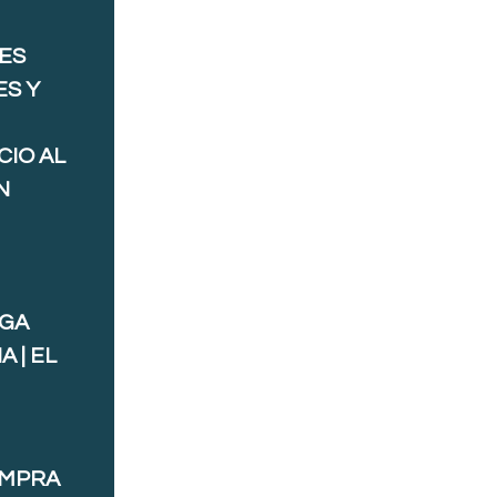
ES
ES Y
CIO AL
N
AGA
 | EL
OMPRA