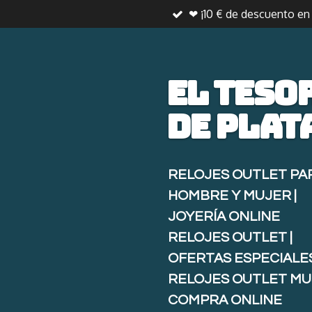
❤ ¡10 € de descuento e
Ir
al
contenido
principal
El teso
de
plat
RELOJES OUTLET PA
HOMBRE Y MUJER |
JOYERÍA ONLINE
RELOJES OUTLET |
OFERTAS ESPECIALE
RELOJES OUTLET MU
COMPRA ONLINE