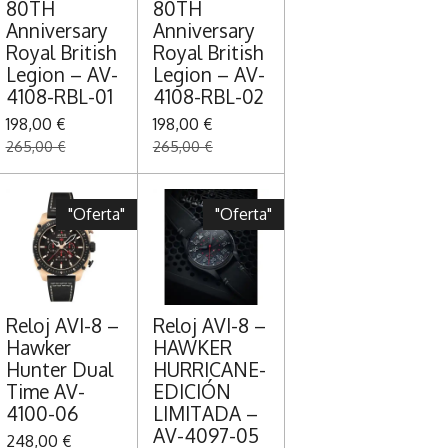
80TH
80TH
Anniversary
Anniversary
Royal British
Royal British
Legion – AV-
Legion – AV-
4108-RBL-01
4108-RBL-02
198,00 €
198,00 €
265,00 €
265,00 €
"Oferta"
"Oferta"
Reloj AVI-8 –
Reloj AVI-8 –
Hawker
HAWKER
Hunter Dual
HURRICANE-
Time AV-
EDICIÓN
4100-06
LIMITADA –
AV-4097-05
248,00 €