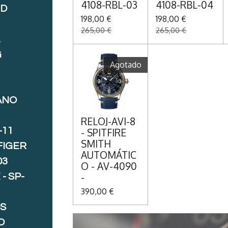
4108-RBL-03
4108-RBL-04
ND
198,00 €
198,00 €
265,00 €
265,00 €
A
G
Agotado
ANO
RELOJ-AVI-8
-11
- SPITFIRE
SMITH
FIGER
AUTOMÁTIC
03
O - AV-4090
-
- SP-
390,00 €
S
O