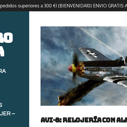
n pedidos superiores a 300 €! (BIENVENIDA10) ENVIO GRATIS 
ro
a
RA
S
JER –
AVI-8: Relojería con al