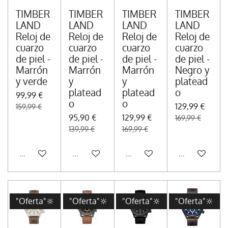
TIMBER
TIMBER
TIMBER
TIMBER
LAND
LAND
LAND
LAND
Reloj de
Reloj de
Reloj de
Reloj de
cuarzo
cuarzo
cuarzo
cuarzo
de piel -
de piel -
de piel -
de piel -
Marrón
Marrón
Marrón
Negro y
y verde
y
y
platead
platead
platead
o
99,99 €
o
o
129,99 €
159,99 €
95,90 €
129,99 €
169,99 €
139,99 €
169,99 €
Añadir al carrito
Añadir al carrito
Añadir al carrito
Añadir al carr
"Oferta"🔆
"Oferta"🔆
"Oferta"🔆
"Oferta"🔆