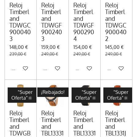
Reloj
Reloj
Reloj
Reloj
Timberl
Timberl
Timberl
Timberl
and
and
and
and
TDWGC
TDWGF
TDWGF
TDWGC
900040
900240
900290
900040
3
3
4
2
148,00 €
159,00 €
154,00 €
145,00 €
239,00 €
249,00 €
249,00 €
249,00 €
Añadir al carrito
Añadir al carrito
Añadir al carrito
Añadir al carr
"Super
¡Rebajado!
"Super
"Super
Oferta"🔆
Oferta"🔆
Oferta"🔆
Reloj
Reloj
Reloj
Reloj
Timberl
Timberl
Timberl
Timberl
and
and
and
and
TDWGB
TBL13331
TBL13331
TBL1331J