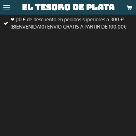
El tesoro de
plata
Ir
al
❤ ¡10 € de descuento en pedidos superiores a 300 €!
contenido
(BIENVENIDA10) ENVIO GRATIS A PARTIR DE 100,00€
principal