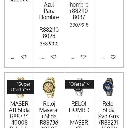
Azul
hombre
Para
r882110
Hombre
8037
-
390,99 €
R882110
8028
368,90 €
Añadir al carrito
Añadir al carrito
Añadir al carrito
Añadir al carr
"Super
"Oferta"🔆
Oferta"🔆
MASER
Reloj
RELOJ
Reloj
ATI Sfida
Maserat
HOMBR
Sfida
R88736
i Sfida
E
Pvd Gris
40008
R88736
MASER
(R88231