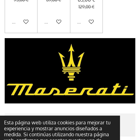
129,00 €
Añadir al carrito
Añadir al carrito
Añadir al carrito
Esta página web utiliza cookies para mejorar tu
© 2022 - 2026 El tesoro de plata
experiencia y mostrar anuncios diseñados a
medida. Si continúas utilizando nuestra página