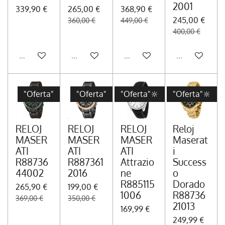
2001
339,90 €
265,00 €
368,90 €
245,00 €
360,00 €
449,00 €
400,00 €
Añadir al carrito
Avisarme cuando esté disponible
Añadir al carrito
Añadir al carr
"Oferta"
"Oferta"
"Oferta"🔆
"Oferta"🔆
RELOJ
RELOJ
RELOJ
Reloj
MASER
MASER
MASER
Maserat
ATI
ATI
ATI
i
R88736
R887361
Attrazio
Success
44002
2016
ne
o
R885115
Dorado
265,90 €
199,00 €
1006
R88736
369,00 €
350,00 €
21013
169,99 €
249,99 €