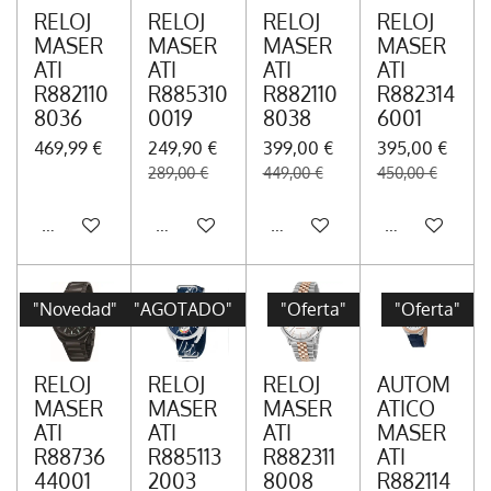
RELOJ
RELOJ
RELOJ
RELOJ
MASER
MASER
MASER
MASER
ATI
ATI
ATI
ATI
R882110
R885310
R882110
R882314
8036
0019
8038
6001
469,99 €
249,90 €
399,00 €
395,00 €
289,00 €
449,00 €
450,00 €
Añadir al carrito
Añadir al carrito
Añadir al carrito
Añadir al carr
"Novedad"
"AGOTADO"
"Oferta"
"Oferta"
RELOJ
RELOJ
RELOJ
AUTOM
MASER
MASER
MASER
ATICO
ATI
ATI
ATI
MASER
R88736
R885113
R882311
ATI
44001
2003
8008
R882114