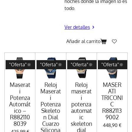
noches donde la imagen lo es
todo.
Ver detalles
Añadir al carrito
"Oferta"🔆
"Oferta"🔆
"Oferta"🔆
"Oferta"🔆
Maserat
Reloj
Reloj
MASER
i
Maserat
maserat
ATI
Potenza
i
i
TRICONI
Automát
Potenza
potenza
C
ico –
Skeleto
automat
R882113
R882110
n Dial
ic
9002
8039
Cuarzo
skeleton
448,90 €
Silicona
dial
425,99 €