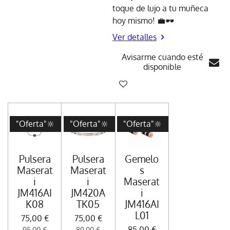
toque de lujo a tu muñeca
hoy mismo! 💼🕶️
Ver detalles
Avisarme cuando esté
disponible
"Oferta"🔆
"Oferta"🔆
"Oferta"🔆
Pulsera
Pulsera
Gemelo
Maserat
Maserat
s
i
i
Maserat
JM416AI
JM420A
i
K08
TK05
JM416AI
L01
75,00 €
75,00 €
85,00 €
95,00 €
89,00 €