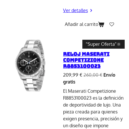
Ver detalles
Añadir al carrito
"Super Oferta"🔆
Reloj Maserati
Competizione
R8853100023
209,99 €
260,00 €
Envío
gratis
El Maserati Competizione
R8853100023 es la definición
de deportividad de lujo. Una
pieza creada para quienes
exigen presencia, precisión y
un diseño que impone