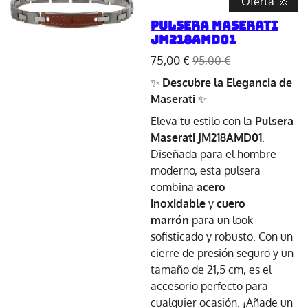
"Oferta"🔆
Pulsera Maserati
JM218AMD01
75,00 €
95,00 €
✨
Descubre la Elegancia de
Maserati
✨
Eleva tu estilo con la
Pulsera
Maserati JM218AMD01
.
Diseñada para el hombre
moderno, esta pulsera
combina
acero
inoxidable
y
cuero
marrón
para un look
sofisticado y robusto. Con un
cierre de presión seguro y un
tamaño de 21,5 cm, es el
accesorio perfecto para
cualquier ocasión. ¡Añade un