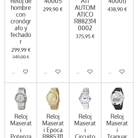
Reloj de
40005
ATI
40001)
hombre
AUTOM
299,90 €
438,90 €
con
ATICO
cronógr
R882314
afo y
0002
fechado
375,95 €
r
299,99 €
349,00 €
Añadir al carrito
Añadir al carrito
Añadir al carrito
Añadir al carr
Reloj
Reloj
Reloj
Reloj
Maserat
Maserat
Maserat
Maserat
i
i Epoca
i
i
Potenza
R885311
Circuito
Traguar