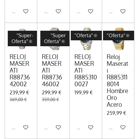
Añadir al carrito
Añadir al carrito
Añadir al carrito
Añadir al carr
"Super-
"Super
"Oferta"🔆
"Oferta"🔆
Oferta"🔆
Oferta"🔆
RELOJ
RELOJ
RELOJ
Reloj
MASER
MASER
MASER
Maserat
ATI
ATI
ATI
i
R88736
R88736
R885310
R885311
42002
46002
0027
8014
Hombre
239,99 €
299,99 €
199,99 €
Oro
369,00 €
359,00 €
Acero
259,99 €
Añadir al carrito
Añadir al carrito
Añadir al carrito
Añadir al carr