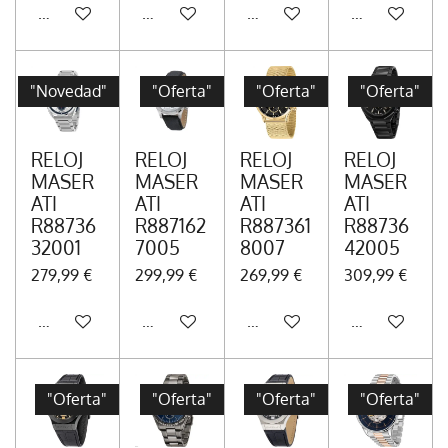
Añadir al carrito
Añadir al carrito
Añadir al carrito
Avisarme cua
"Novedad"
"Oferta"
"Oferta"
"Oferta"
RELOJ
RELOJ
RELOJ
RELOJ
MASER
MASER
MASER
MASER
ATI
ATI
ATI
ATI
R88736
R887162
R887361
R88736
32001
7005
8007
42005
279,99 €
299,99 €
269,99 €
309,99 €
Añadir al carrito
Añadir al carrito
Avisarme cuando esté dispo
Añadir al carr
"Oferta"
"Oferta"
"Oferta"
"Oferta"