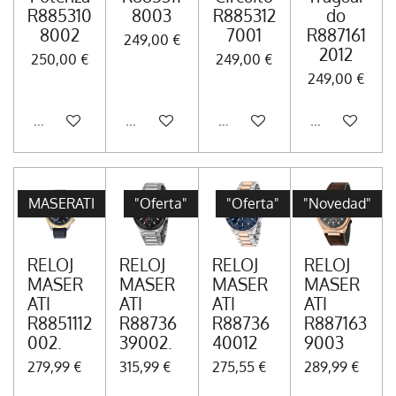
R885310
8003
R885312
do
8002
7001
R887161
249,00 €
2012
250,00 €
249,00 €
249,00 €
Añadir al carrito
Añadir al carrito
Añadir al carrito
Añadir al carr
MASERATI
"Oferta"
"Oferta"
"Novedad"
RELOJ
RELOJ
RELOJ
RELOJ
MASER
MASER
MASER
MASER
ATI
ATI
ATI
ATI
R8851112
R88736
R88736
R887163
002.
39002.
40012
9003
279,99 €
315,99 €
275,55 €
289,99 €