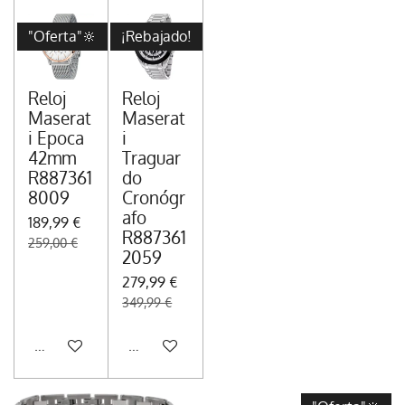
"Oferta"🔆
¡Rebajado!
Reloj
Reloj
Maserat
Maserat
i Epoca
i
42mm
Traguar
R887361
do
8009
Cronógr
afo
189,99 €
R887361
259,00 €
2059
279,99 €
349,99 €
Añadir al carrito
Añadir al carrito