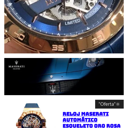
"Oferta"🔆
Reloj Maserati
Automático
Esqueleto Oro Rosa