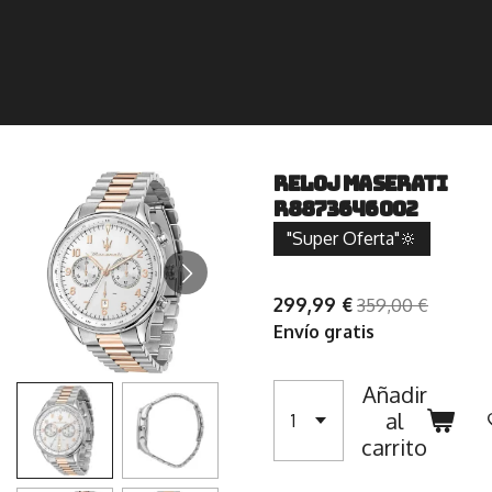
RELOJ MASERATI
R8873646002
"Super Oferta"🔆
299,99 €
359,00 €
Envío gratis
Añadir
al
carrito