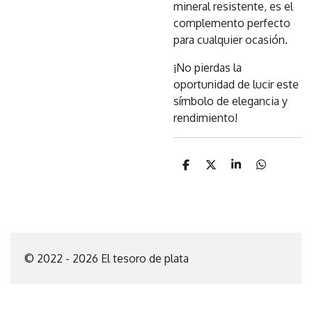
mineral resistente, es el
complemento perfecto
para cualquier ocasión.
¡No pierdas la
oportunidad de lucir este
símbolo de elegancia y
rendimiento!
C
C
C
C
o
o
o
o
m
m
m
m
p
p
p
p
a
a
a
a
r
r
r
r
t
t
t
t
i
i
i
i
© 2022 - 2026 El tesoro de plata
r
r
r
r