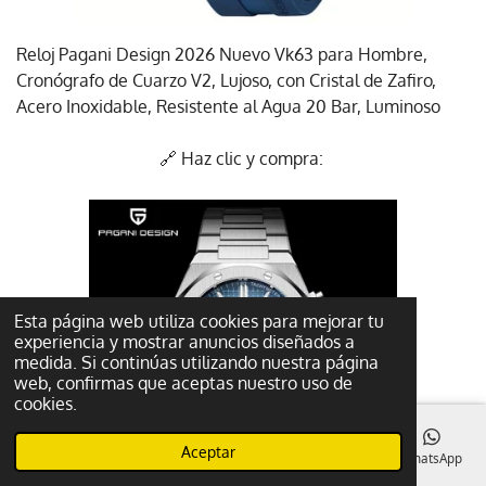
Reloj Pagani Design 2026 Nuevo Vk63 para Hombre,
Cronógrafo de Cuarzo V2, Lujoso, con Cristal de Zafiro,
Acero Inoxidable, Resistente al Agua 20 Bar, Luminoso
🔗 Haz clic y compra:
Esta página web utiliza cookies para mejorar tu
experiencia y mostrar anuncios diseñados a
medida. Si continúas utilizando nuestra página
web, confirmas que aceptas nuestro uso de
cookies.
Aceptar
Correo electrónico
Teléfono
Mapa
Facebook
WhatsApp