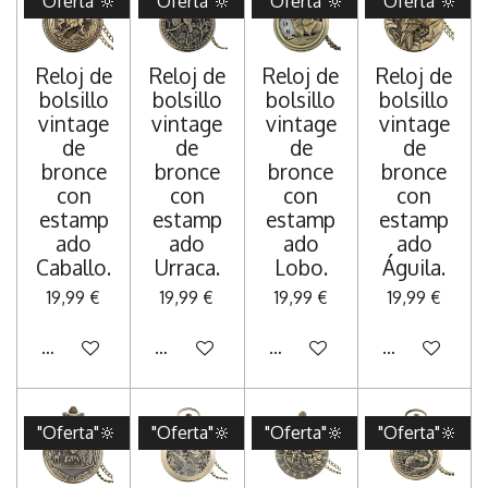
"Oferta"🔆
"Oferta"🔆
"Oferta"🔆
"Oferta"🔆
Reloj de
Reloj de
Reloj de
Reloj de
bolsillo
bolsillo
bolsillo
bolsillo
vintage
vintage
vintage
vintage
de
de
de
de
bronce
bronce
bronce
bronce
con
con
con
con
estamp
estamp
estamp
estamp
ado
ado
ado
ado
Caballo.
Urraca.
Lobo.
Águila.
19,99 €
19,99 €
19,99 €
19,99 €
Añadir al carrito
Añadir al carrito
Añadir al carrito
Añadir al carr
"Oferta"🔆
"Oferta"🔆
"Oferta"🔆
"Oferta"🔆