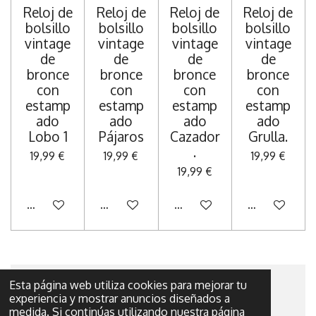
Reloj de
Reloj de
Reloj de
Reloj de
bolsillo
bolsillo
bolsillo
bolsillo
vintage
vintage
vintage
vintage
de
de
de
de
bronce
bronce
bronce
bronce
con
con
con
con
estamp
estamp
estamp
estamp
ado
ado
ado
ado
Lobo 1
Pájaros
Cazador
Grulla.
.
19,99 €
19,99 €
19,99 €
19,99 €
Añadir al carrito
Añadir al carrito
Añadir al carrito
Añadir al carr
Esta página web utiliza cookies para mejorar tu
© 2022 - 2026 El tesoro de plata
experiencia y mostrar anuncios diseñados a
medida. Si continúas utilizando nuestra página