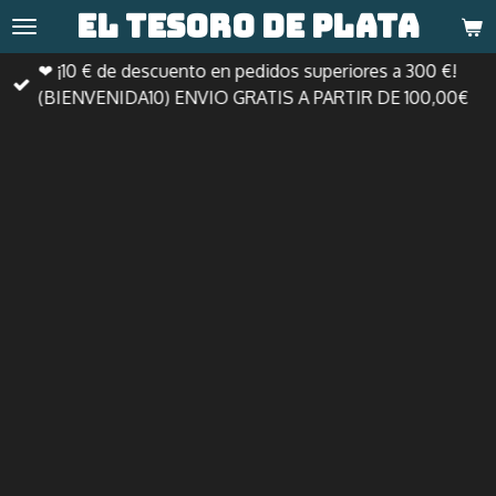
El tesoro de
plata
Ir
al
❤ ¡10 € de descuento en pedidos superiores a 300 €!
contenido
(BIENVENIDA10) ENVIO GRATIS A PARTIR DE 100,00€
principal