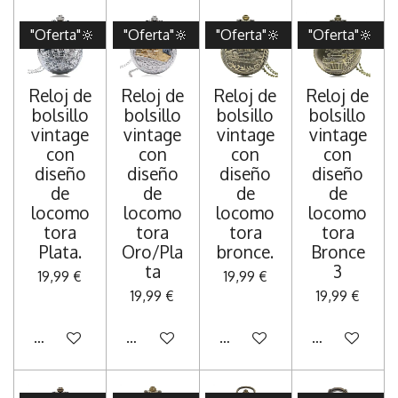
"Oferta"🔆
"Oferta"🔆
"Oferta"🔆
"Oferta"🔆
Reloj de
Reloj de
Reloj de
Reloj de
bolsillo
bolsillo
bolsillo
bolsillo
vintage
vintage
vintage
vintage
con
con
con
con
diseño
diseño
diseño
diseño
de
de
de
de
locomo
locomo
locomo
locomo
tora
tora
tora
tora
Plata.
Oro/Pla
bronce.
Bronce
ta
3
19,99 €
19,99 €
19,99 €
19,99 €
Añadir al carrito
Añadir al carrito
Añadir al carrito
Añadir al carr