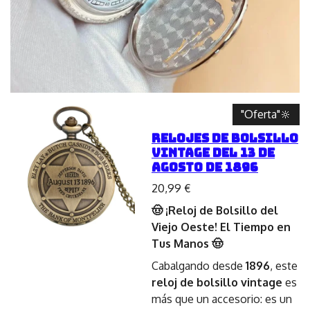
"Oferta"🔆
Relojes de bolsillo
vintage del 13 de
agosto de 1896
20,99 €
🤠 ¡Reloj de Bolsillo del
Viejo Oeste! El Tiempo en
Tus Manos 🤠
Cabalgando desde
1896
, este
reloj de bolsillo vintage
es
más que un accesorio: es un