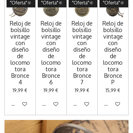
"Oferta"🔆
"Oferta"🔆
"Oferta"🔆
"Oferta"🔆
Reloj de
Reloj de
Reloj de
Reloj de
bolsillo
bolsillo
bolsillo
bolsillo
vintage
vintage
vintage
vintage
con
con
con
con
diseño
diseño
diseño
diseño
de
de
de
de
locomo
locomo
locomo
locomo
tora
tora
tora
tora
Bronce
Bronce
Bronce
Bronce
4
6
7
P
19,99 €
19,99 €
19,99 €
15,99 €
Añadir al carrito
Añadir al carrito
Añadir al carrito
Añadir al carr