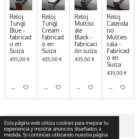
Reloj
Reloj
Reloj
Reloj
Tungl
Tungl
Multisc
Calenda
Blue -
Cream -
ale
rio
fabricad
fabricad
Black -
Multies
o en
o en
fabricaci
cala -
Suiza
Suiza
ón suiza
Fabricad
o en
435,00 €
435,00 €
435,00 €
Suiza
435,00 €
Añadir al carrito
Añadir al carrito
Añadir al carrito
Añadir al carr
Esta página web utiliza cookies para mejorar tu
© 2022 - 2026 El tesoro de plata
experiencia y mostrar anuncios diseñados a
medida. Si continúas utilizando nuestra página