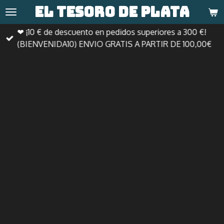
El tesoro de
plata
Ir
al
❤ ¡10 € de descuento en pedidos superiores a 300 €!
contenido
(BIENVENIDA10) ENVIO GRATIS A PARTIR DE 100,00€
principal