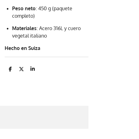
Peso neto
: 450 g (paquete
completo)
Materiales
: Acero 316L y cuero
vegetal italiano
Hecho en Suiza
C
C
C
o
o
o
m
m
m
p
p
p
a
a
a
r
r
r
t
t
t
i
i
i
r
r
r