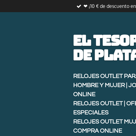
❤ ¡10 € de descuento e
Ir
al
contenido
principal
El teso
de
plat
RELOJES OUTLET PAR
HOMBRE Y MUJER | J
ONLINE
RELOJES OUTLET | O
ESPECIALES
RELOJES OUTLET MUJ
COMPRA ONLINE