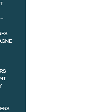
T
 –
RES
AGNE
ORS
MT
Y
GERS