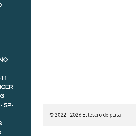
D
ANO
-11
IGER
03
- SP-
© 2022 - 2026 El tesoro de plata
S
O