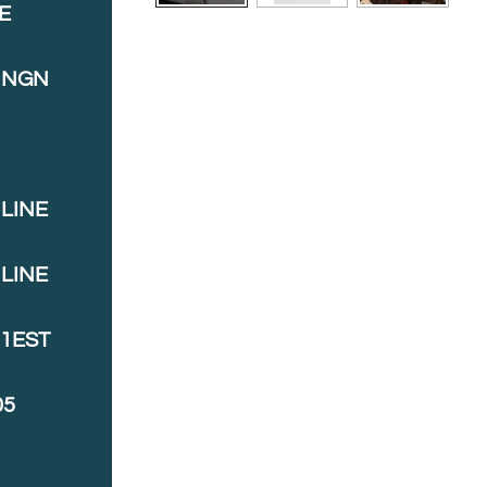
E
INGN
LINE
LINE
J1EST
05