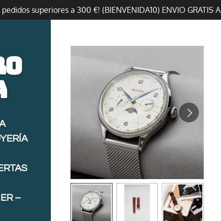
n pedidos superiores a 300 €! (BIENVENIDA10) ENVIO GRATIS 
ro
a
A
OYERÍA
FERTAS
ER –