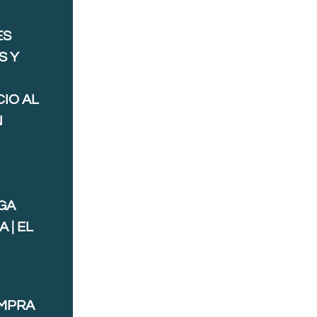
ES
S Y
IO AL
N
GA
 | EL
OMPRA