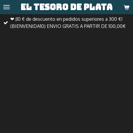
El tesoro de
plata
Ir
al
❤ ¡10 € de descuento en pedidos superiores a 300 €!
contenido
(BIENVENIDA10) ENVIO GRATIS A PARTIR DE 100,00€
principal