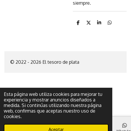
siempre.
C
C
C
C
o
o
o
o
m
m
m
m
p
p
p
p
a
a
a
a
r
r
r
r
t
t
t
t
i
i
i
i
© 2022 - 2026 El tesoro de plata
r
r
r
r
Esta página web utiliza cookies para mejorar tu
experiencia y mostrar anuncios diseñados a
medida. Si continúas utilizando nuestra página
web, confirmas que aceptas nuestro uso de
cookies.
Aceptar
Correo electrónico
Teléfono
Mapa
Facebook
WhatsAp