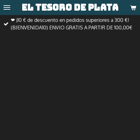
El tesoro de
plata
Ir
al
❤ ¡10 € de descuento en pedidos superiores a 300 €!
contenido
(BIENVENIDA10) ENVIO GRATIS A PARTIR DE 100,00€
principal