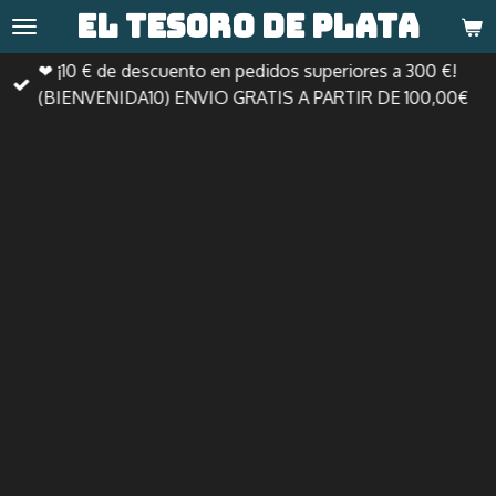
El tesoro de
plata
Ir
al
❤ ¡10 € de descuento en pedidos superiores a 300 €!
contenido
(BIENVENIDA10) ENVIO GRATIS A PARTIR DE 100,00€
principal