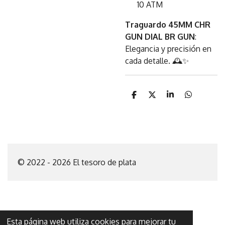
10 ATM
Traguardo 45MM CHR
GUN DIAL BR GUN
:
Elegancia y precisión en
cada detalle. 🕰️✨
C
C
C
C
o
o
o
o
m
m
m
m
p
p
p
p
a
a
a
a
r
r
r
r
t
t
t
t
i
i
i
i
© 2022 - 2026 El tesoro de plata
r
r
r
r
Esta página web utiliza cookies para mejorar tu