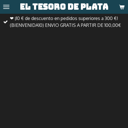
El tesoro de
plata
Ir
al
❤ ¡10 € de descuento en pedidos superiores a 300 €!
contenido
(BIENVENIDA10) ENVIO GRATIS A PARTIR DE 100,00€
principal