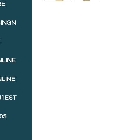
RE
SINGN
E
NLINE
NLINE
J1EST
05