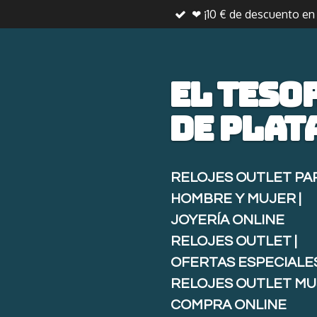
❤ ¡10 € de descuento e
Ir
al
contenido
principal
El teso
de
plat
RELOJES OUTLET PA
HOMBRE Y MUJER |
JOYERÍA ONLINE
RELOJES OUTLET |
OFERTAS ESPECIALE
RELOJES OUTLET MU
COMPRA ONLINE