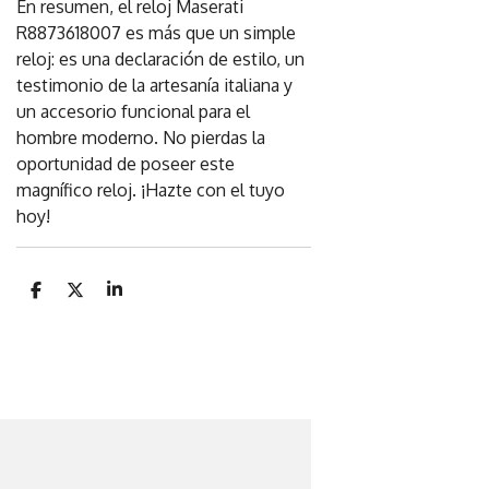
En resumen, el reloj Maserati
R8873618007 es más que un simple
reloj: es una declaración de estilo, un
testimonio de la artesanía italiana y
un accesorio funcional para el
hombre moderno. No pierdas la
oportunidad de poseer este
magnífico reloj. ¡Hazte con el tuyo
hoy!
C
C
C
o
o
o
m
m
m
p
p
p
a
a
a
r
r
r
t
t
t
i
i
i
r
r
r