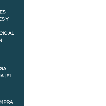
ES
ES Y
CIO AL
N
AGA
 | EL
OMPRA