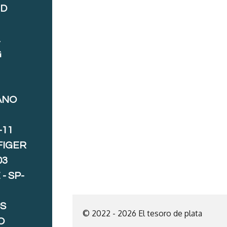
ND
A
G
ANO
-11
FIGER
03
- SP-
S
© 2022 - 2026 El tesoro de plata
O