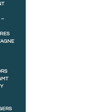
NT
 –
ORES
TAGNE
ORS
GMT
 Y
GERS