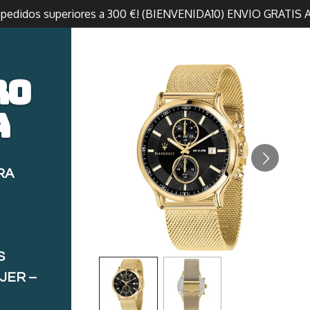
n pedidos superiores a 300 €! (BIENVENIDA10) ENVIO GRATIS 
ro
a
RA
S
JER –