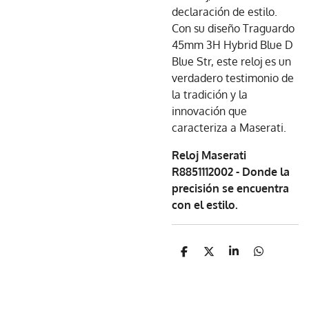
declaración de estilo.
Con su diseño Traguardo
45mm 3H Hybrid Blue D
Blue Str, este reloj es un
verdadero testimonio de
la tradición y la
innovación que
caracteriza a Maserati.
Reloj Maserati
R8851112002 - Donde la
precisión se encuentra
con el estilo.
C
C
C
C
o
o
o
o
m
m
m
m
p
p
p
p
a
a
a
a