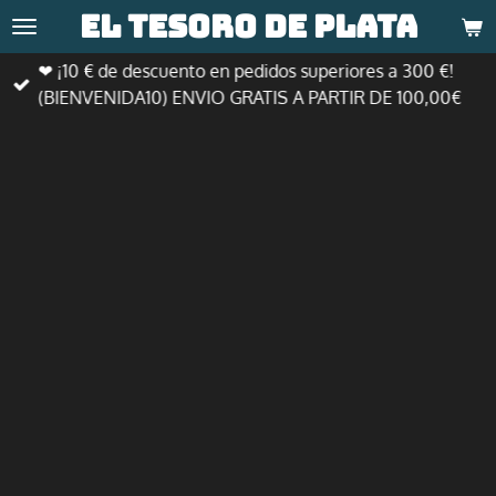
El tesoro de
plata
Ir
al
❤ ¡10 € de descuento en pedidos superiores a 300 €!
contenido
(BIENVENIDA10) ENVIO GRATIS A PARTIR DE 100,00€
principal