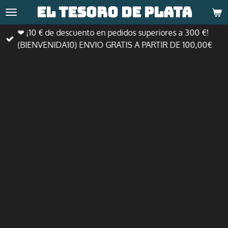
El tesoro de
plata
Ir
al
❤ ¡10 € de descuento en pedidos superiores a 300 €!
contenido
(BIENVENIDA10) ENVIO GRATIS A PARTIR DE 100,00€
principal