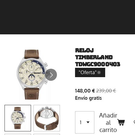
Reloj
Timberland
TDWGC9000403
"Oferta"🔆
148,00 €
239,00 €
Envío gratis
Añadir
al
carrito