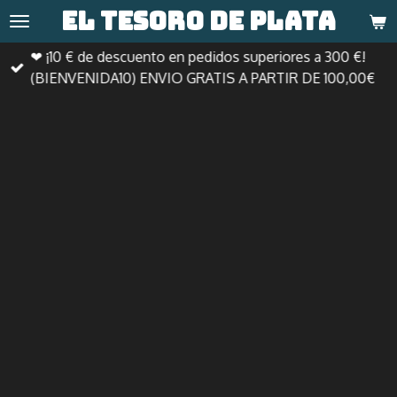
El tesoro de
plata
Ir
al
❤ ¡10 € de descuento en pedidos superiores a 300 €!
contenido
(BIENVENIDA10) ENVIO GRATIS A PARTIR DE 100,00€
principal