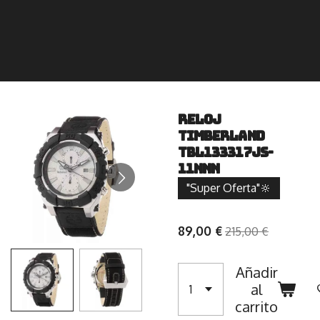
Reloj
Timberland
TBL133317JS-
11NNN
"Super Oferta"🔆
89,00 €
215,00 €
Añadir
al
carrito