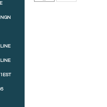
E
INGN
LINE
LINE
J1EST
05