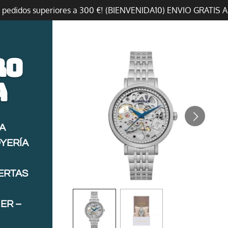
n pedidos superiores a 300 €! (BIENVENIDA10) ENVIO GRATIS 
ro
a
A
OYERÍA
FERTAS
ER –