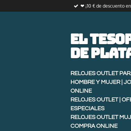
❤ ¡10 € de descuento e
Ir
al
contenido
principal
El teso
de
plat
RELOJES OUTLET PAR
HOMBRE Y MUJER | J
ONLINE
RELOJES OUTLET | O
ESPECIALES
RELOJES OUTLET MUJ
COMPRA ONLINE