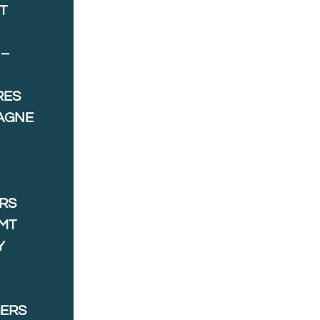
T
 –
RES
AGNE
ORS
MT
Y
GERS