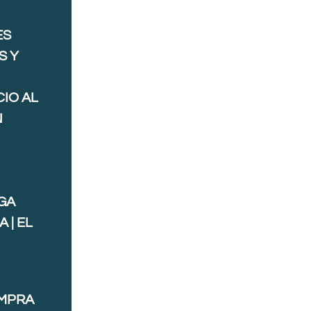
ES
S Y
IO AL
N
GA
 | EL
OMPRA