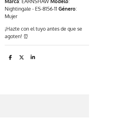
Marca
: EARNSHAW
Modelo
:
Nightingale - ES-8156-11
Género
:
Mujer
¡Hazte con el tuyo antes de que se
agoten! ⏰
C
C
C
o
o
o
m
m
m
p
p
p
a
a
a
r
r
r
t
t
t
i
i
i
r
r
r