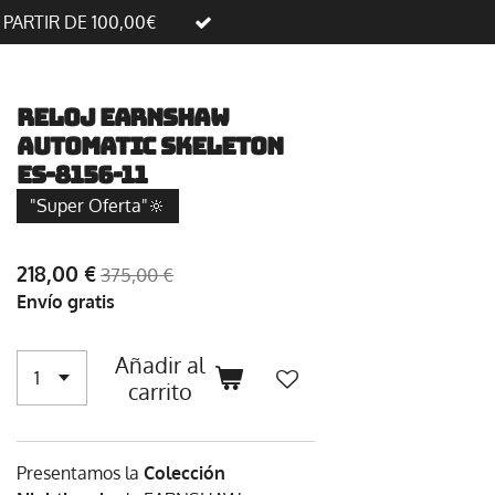
A PARTIR DE 100,00€
Reloj Earnshaw
Automatic Skeleton
ES-8156-11
"Super Oferta"🔆
218,00 €
375,00 €
Envío gratis
Añadir al
carrito
Presentamos la
Colección