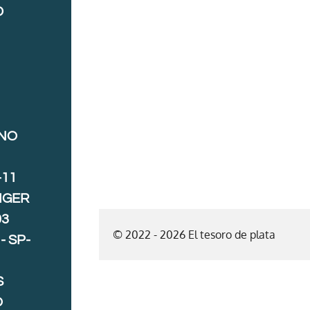
D
ANO
-11
IGER
03
© 2022 - 2026 El tesoro de plata
- SP-
S
O