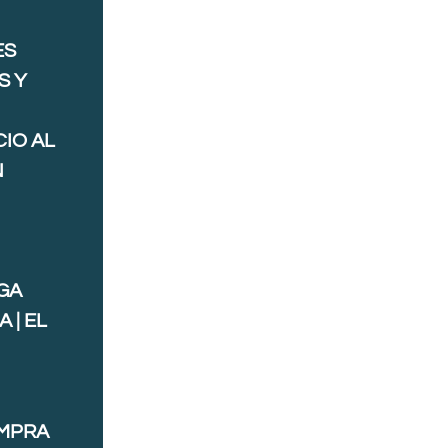
ES
S Y
IO AL
N
GA
 | EL
OMPRA