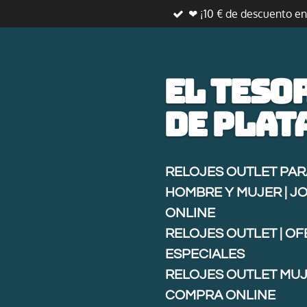
❤ ¡10 € de descuento e
Ir
al
contenido
principal
El teso
de
plat
RELOJES OUTLET PAR
HOMBRE Y MUJER | J
ONLINE
RELOJES OUTLET | O
ESPECIALES
RELOJES OUTLET MUJ
COMPRA ONLINE