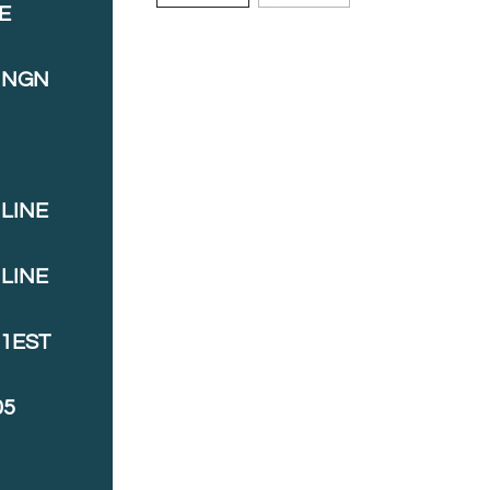
E
INGN
LINE
LINE
J1EST
05