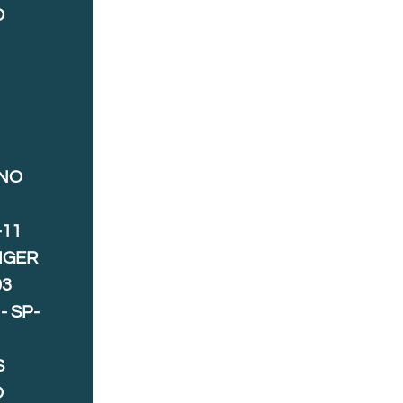
D
ANO
-11
IGER
03
- SP-
S
O