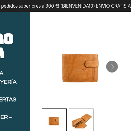
n pedidos superiores a 300 €! (BIENVENIDA10) ENVIO GRATIS 
ro
a
A
OYERÍA
FERTAS
ER –