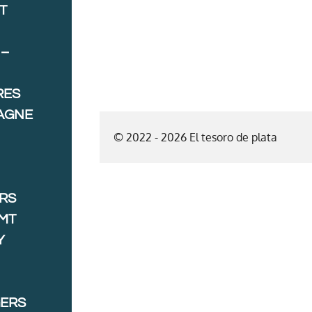
T
 –
RES
AGNE
© 2022 - 2026 El tesoro de plata
ORS
MT
Y
GERS