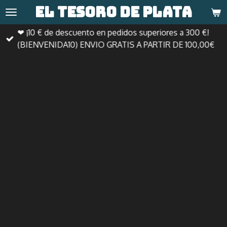
El tesoro de
plata
Ir
al
❤ ¡10 € de descuento en pedidos superiores a 300 €!
contenido
(BIENVENIDA10) ENVIO GRATIS A PARTIR DE 100,00€
principal