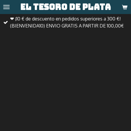
El tesoro de
plata
Ir
al
❤ ¡10 € de descuento en pedidos superiores a 300 €!
contenido
(BIENVENIDA10) ENVIO GRATIS A PARTIR DE 100,00€
principal