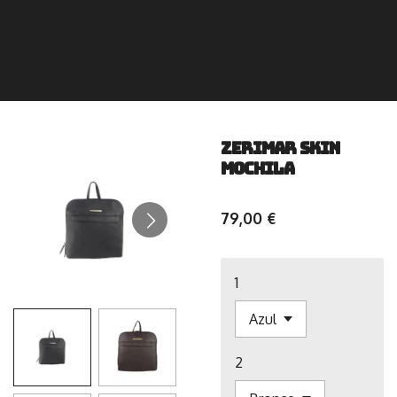
Zerimar skin
Mochila
79,00 €
1
2