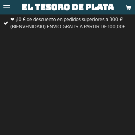
El tesoro de
plata
Ir
al
❤ ¡10 € de descuento en pedidos superiores a 300 €!
contenido
(BIENVENIDA10) ENVIO GRATIS A PARTIR DE 100,00€
principal