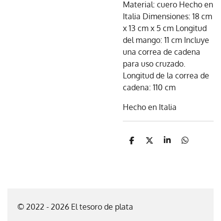
Material: cuero Hecho en
Italia Dimensiones: 18 cm
x 13 cm x 5 cm Longitud
del mango: 11 cm Incluye
una correa de cadena
para uso cruzado.
Longitud de la correa de
cadena: 110 cm
Hecho en Italia
C
C
C
C
o
o
o
o
m
m
m
m
p
p
p
p
a
a
a
a
r
r
r
r
t
t
t
t
i
i
i
i
© 2022 - 2026 El tesoro de plata
r
r
r
r