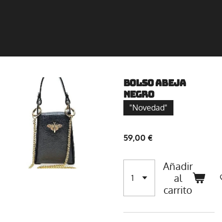
Bolso Abeja
negro
"Novedad"
59,00 €
Añadir
al
carrito