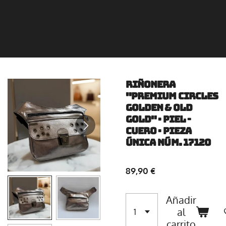
Riñonera
"Premium Circles
Golden & Old
Gold" · Piel -
Cuero · Pieza
Única Núm. 17120
89,90 €
Añadir
al
carrito