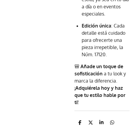
a día o en eventos
especiales.
Edición única
: Cada
detalle está cuidado
para ofrecerte una
pieza irrepetible, la
Núm. 17120.
🎒
Añade un toque de
sofisticación
a tu look y
marca la diferencia.
¡Adquiérela hoy y haz
que tu estilo hable por
ti!
C
C
C
C
o
o
o
o
m
m
m
m