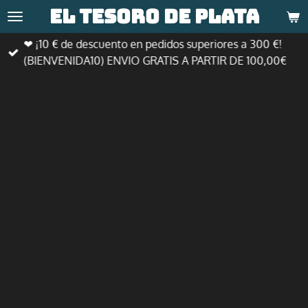
El tesoro de
plata
Ir
al
❤ ¡10 € de descuento en pedidos superiores a 300 €!
contenido
(BIENVENIDA10) ENVIO GRATIS A PARTIR DE 100,00€
principal