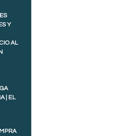
ES
ES Y
CIO AL
N
AGA
 | EL
OMPRA