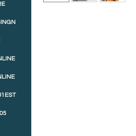
RE
SINGN
E
NLINE
NLINE
J1EST
05