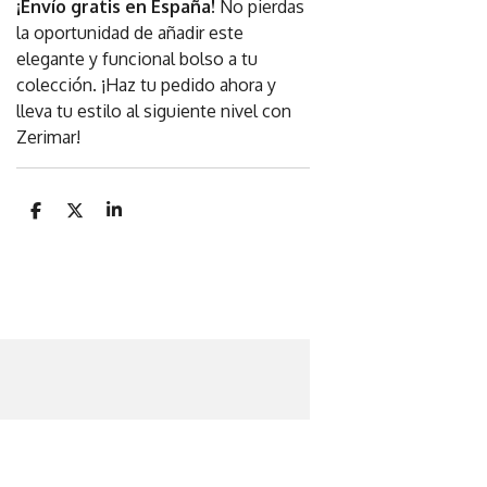
¡Envío gratis en España!
No pierdas
la oportunidad de añadir este
elegante y funcional bolso a tu
colección. ¡Haz tu pedido ahora y
lleva tu estilo al siguiente nivel con
Zerimar!
C
C
C
o
o
o
m
m
m
p
p
p
a
a
a
r
r
r
t
t
t
i
i
i
r
r
r