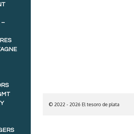
NT
 –
ORES
TAGNE
ORS
GMT
 Y
© 2022 - 2026 El tesoro de plata
GERS