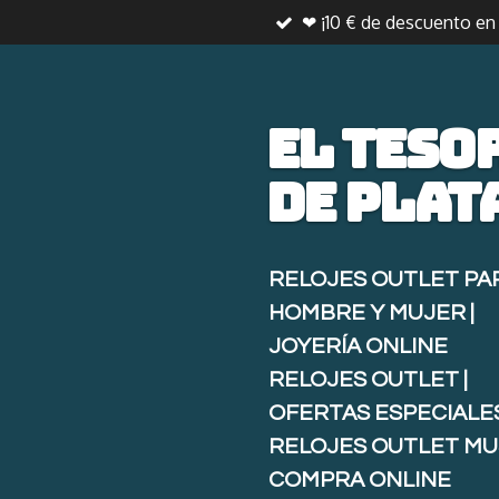
❤ ¡10 € de descuento e
Ir
al
contenido
principal
El teso
de
plat
RELOJES OUTLET PA
HOMBRE Y MUJER |
JOYERÍA ONLINE
RELOJES OUTLET |
OFERTAS ESPECIALE
RELOJES OUTLET MU
COMPRA ONLINE