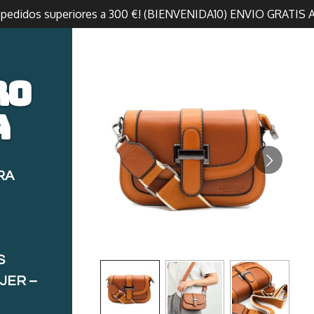
n pedidos superiores a 300 €! (BIENVENIDA10) ENVIO GRATIS 
ro
a
RA
S
JER –