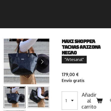
Maxi Shopper
tachas Arizona
negro
"Artesanal"
179,00 €
Envío gratis
Añadir
al
carrito