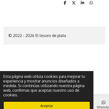
C
C
C
C
o
o
o
o
m
m
m
m
p
p
p
p
a
a
a
a
r
r
r
r
t
t
t
t
i
i
i
i
© 2022 - 2026 El tesoro de plata
r
r
r
r
Esta página web utiliza cookies para mejorar tu
experiencia y mostrar anuncios diseñados a
medida. Si continúas utilizando nuestra página
web, confirmas que aceptas nuestro uso de
cookies.
Aceptar
Correo electrónico
Teléfono
Mapa
Facebook
WhatsAp