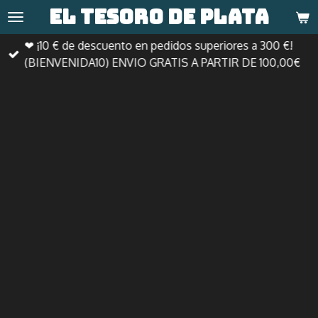
El tesoro de
plata
Ir
al
❤ ¡10 € de descuento en pedidos superiores a 300 €!
contenido
(BIENVENIDA10) ENVIO GRATIS A PARTIR DE 100,00€
principal