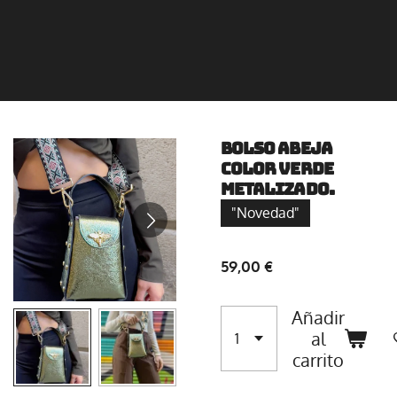
Bolso Abeja
color verde
metalizado.
"Novedad"
59,00 €
Añadir
al
carrito