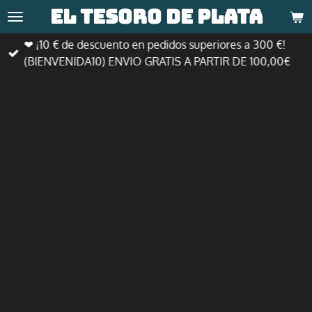
El tesoro de
plata
Ir
al
❤ ¡10 € de descuento en pedidos superiores a 300 €!
contenido
(BIENVENIDA10) ENVIO GRATIS A PARTIR DE 100,00€
principal