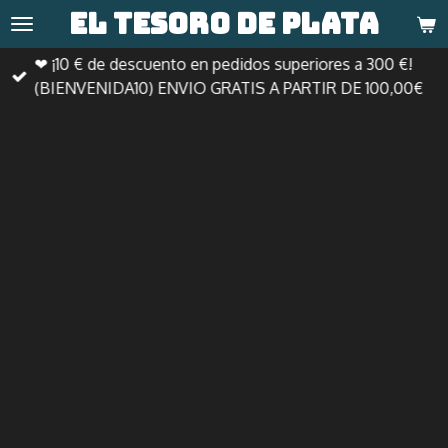
El tesoro de
plata
Ir
al
❤ ¡10 € de descuento en pedidos superiores a 300 €!
contenido
(BIENVENIDA10) ENVIO GRATIS A PARTIR DE 100,00€
principal