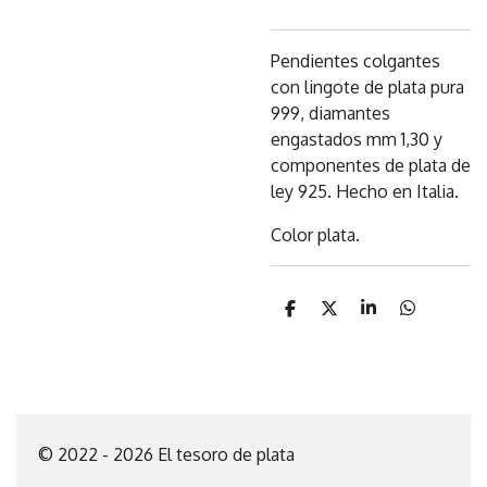
Pendientes colgantes
con lingote de plata pura
999, diamantes
engastados mm 1,30 y
componentes de plata de
ley 925. Hecho en Italia.
Color plata.
C
C
C
C
o
o
o
o
m
m
m
m
p
p
p
p
a
a
a
a
r
r
r
r
t
t
t
t
i
i
i
i
© 2022 - 2026 El tesoro de plata
r
r
r
r