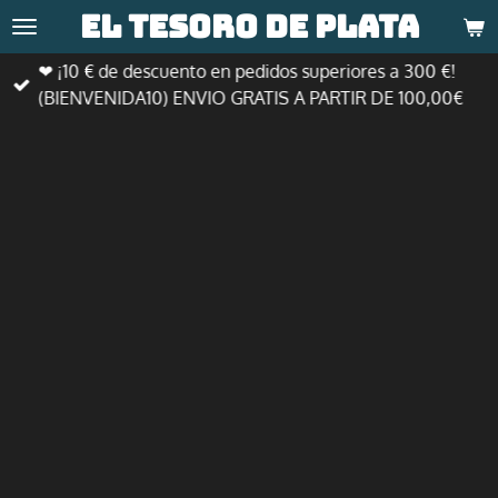
El tesoro de
plata
Ir
al
❤ ¡10 € de descuento en pedidos superiores a 300 €!
contenido
(BIENVENIDA10) ENVIO GRATIS A PARTIR DE 100,00€
principal