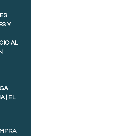
ES
ES Y
CIO AL
N
AGA
 | EL
OMPRA