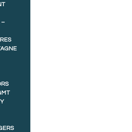
NT
 –
ORES
TAGNE
ORS
GMT
 Y
GERS