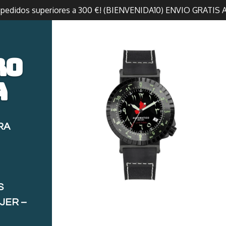
n pedidos superiores a 300 €! (BIENVENIDA10) ENVIO GRATIS 
ro
a
RA
S
JER –