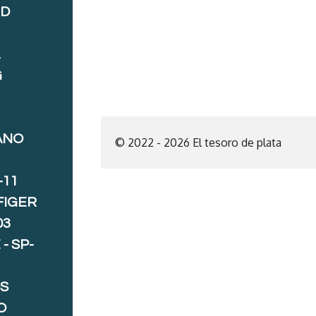
ND
A
G
ANO
© 2022 - 2026 El tesoro de plata
-11
FIGER
03
- SP-
S
O