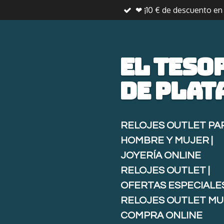
❤ ¡10 € de descuento e
Ir
al
contenido
principal
El teso
de
plat
RELOJES OUTLET PA
HOMBRE Y MUJER |
JOYERÍA ONLINE
RELOJES OUTLET |
OFERTAS ESPECIALE
RELOJES OUTLET MU
COMPRA ONLINE