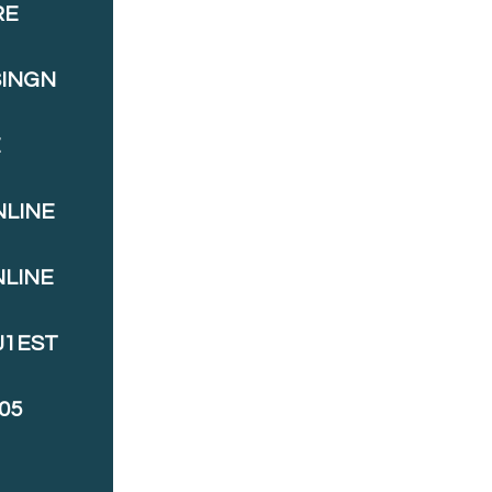
RE
SINGN
E
NLINE
NLINE
J1EST
05