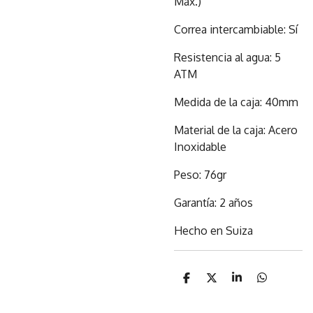
Máx.)
Correa intercambiable: Sí
Resistencia al agua: 5
ATM
Medida de la caja: 40mm
Material de la caja: Acero
Inoxidable
Peso: 76gr
Garantía: 2 años
Hecho en Suiza
C
C
C
C
o
o
o
o
m
m
m
m