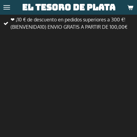
El tesoro de
plata
Ir
al
❤ ¡10 € de descuento en pedidos superiores a 300 €!
contenido
(BIENVENIDA10) ENVIO GRATIS A PARTIR DE 100,00€
principal