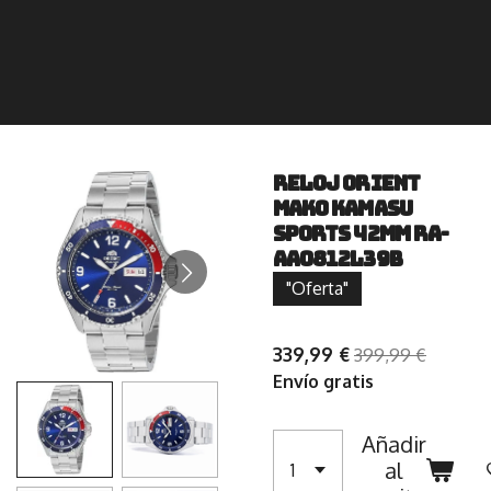
Reloj Orient
Mako Kamasu
Sports 42mm RA-
AA0812L39B
"Oferta"
339,99 €
399,99 €
Envío gratis
Añadir
al