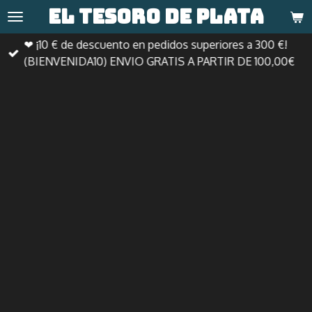
El tesoro de
plata
Ir
al
❤ ¡10 € de descuento en pedidos superiores a 300 €!
contenido
(BIENVENIDA10) ENVIO GRATIS A PARTIR DE 100,00€
principal