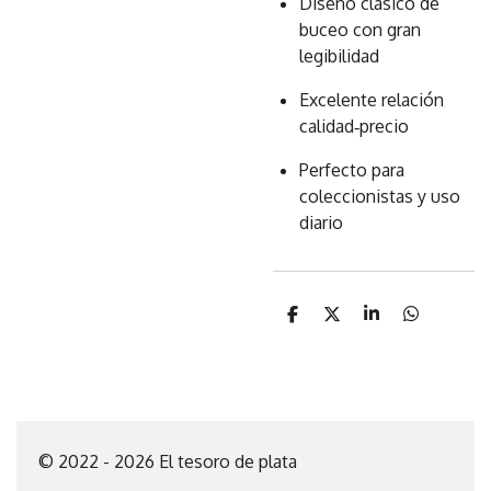
Diseño clásico de
buceo con gran
legibilidad
Excelente relación
calidad‑precio
Perfecto para
coleccionistas y uso
diario
C
C
C
C
o
o
o
o
m
m
m
m
p
p
p
p
a
a
a
a
r
r
r
r
t
t
t
t
i
i
i
i
© 2022 - 2026 El tesoro de plata
r
r
r
r