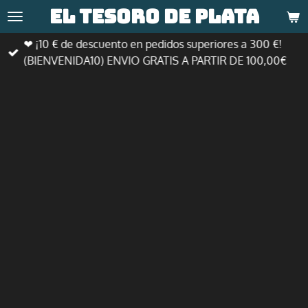
El tesoro de
plata
Ir
al
❤ ¡10 € de descuento en pedidos superiores a 300 €!
contenido
(BIENVENIDA10) ENVIO GRATIS A PARTIR DE 100,00€
principal