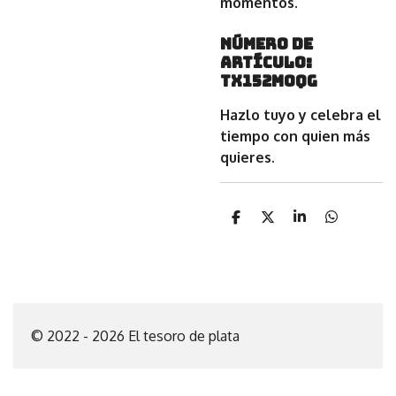
momentos
.
Número de
artículo:
TX152M0QG
Hazlo tuyo y celebra el
tiempo con quien más
quieres.
C
C
C
C
o
o
o
o
m
m
m
m
p
p
p
p
a
a
a
a
r
r
r
r
t
t
t
t
i
i
i
i
© 2022 - 2026 El tesoro de plata
r
r
r
r