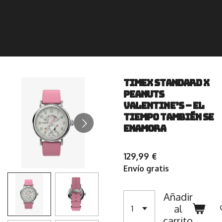
Timex Standard x
Peanuts
Valentine’s – El
tiempo también se
enamora
129,99 €
Envío gratis
Añadir
al
carrito