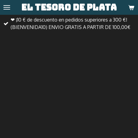
El tesoro de
plata
Ir
al
❤ ¡10 € de descuento en pedidos superiores a 300 €!
contenido
(BIENVENIDA10) ENVIO GRATIS A PARTIR DE 100,00€
principal