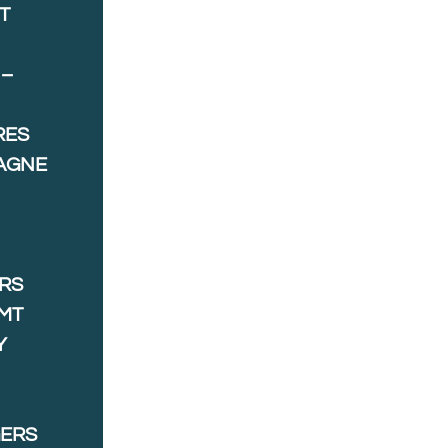
T
 –
RES
AGNE
ORS
MT
Y
GERS