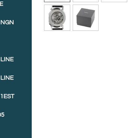
E
INGN
LINE
LINE
J1EST
05