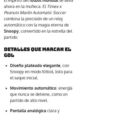
El espíritu del
fútbol mundial
se lleva
ahora en la muñeca. El
Timex x
Peanuts Marlin Automatic Soccer
combina la precisión de un reloj
automático con la magia eterna de
Snoopy
, convertido en la estrella del
partido.
Detalles que marcan el
gol
Diseño plateado elegante
, con
Snoopy en modo fútbol, listo para
el saque inicial.
Movimiento automático
: energía
que nunca se detiene, como un
partido de alto nivel.
Pantalla analógica
clara y