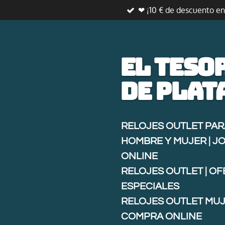
❤ ¡10 € de descuento e
Ir
al
contenido
principal
El teso
de
plat
RELOJES OUTLET PAR
HOMBRE Y MUJER | J
ONLINE
RELOJES OUTLET | O
ESPECIALES
RELOJES OUTLET MUJ
COMPRA ONLINE