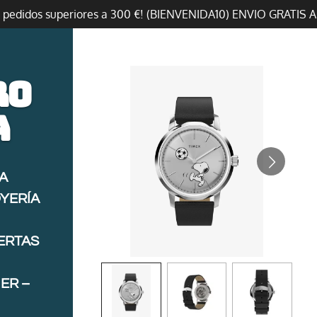
n pedidos superiores a 300 €! (BIENVENIDA10) ENVIO GRATIS 
ro
a
A
OYERÍA
FERTAS
ER –