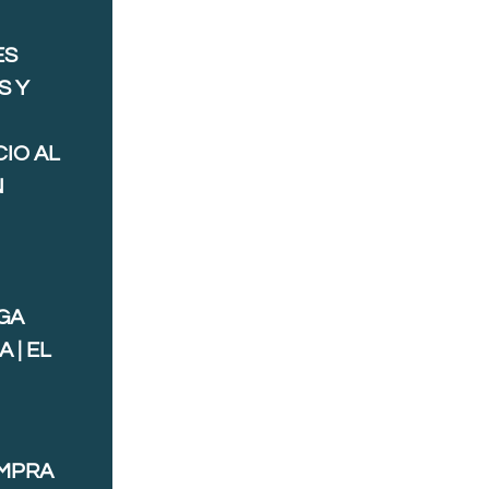
ES
S Y
IO AL
N
GA
 | EL
OMPRA