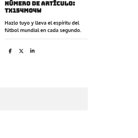
Número de artículo:
TX154M04W
Hazlo tuyo y lleva el espíritu del
fútbol mundial en cada segundo.
C
C
C
o
o
o
m
m
m
p
p
p
a
a
a
r
r
r
t
t
t
i
i
i
r
r
r