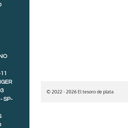
D
ANO
-11
IGER
03
© 2022 - 2026 El tesoro de plata
- SP-
S
O