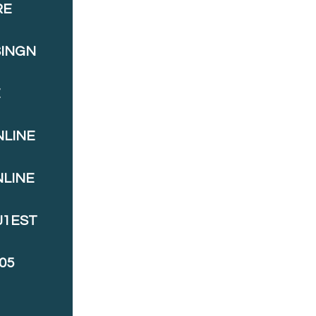
RE
SINGN
E
NLINE
NLINE
J1EST
05