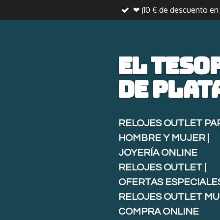
❤ ¡10 € de descuento e
Ir
al
contenido
principal
El teso
de
plat
RELOJES OUTLET PA
HOMBRE Y MUJER |
JOYERÍA ONLINE
RELOJES OUTLET |
OFERTAS ESPECIALE
RELOJES OUTLET MU
COMPRA ONLINE