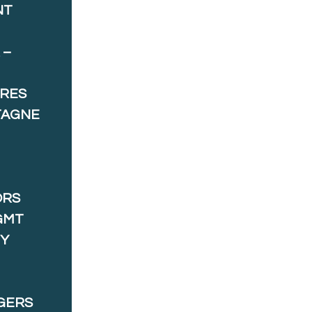
NT
 –
ORES
TAGNE
ORS
GMT
 Y
GERS