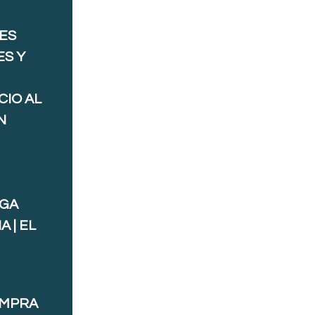
ES
ES Y
CIO AL
N
AGA
 | EL
OMPRA