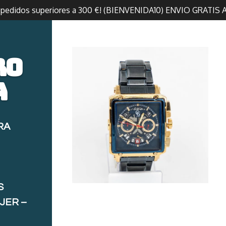
n pedidos superiores a 300 €! (BIENVENIDA10) ENVIO GRATIS 
ro
a
RA
S
JER –