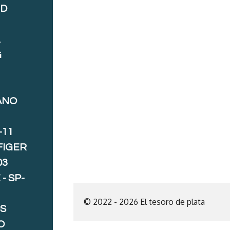
ND
A
G
ANO
-11
FIGER
03
- SP-
© 2022 - 2026 El tesoro de plata
S
O