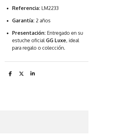
Referencia:
LM2233
Garantía:
2 años
Presentación:
Entregado en su
estuche oficial
GG Luxe
, ideal
para regalo o colección.
C
C
C
o
o
o
m
m
m
p
p
p
a
a
a
r
r
r
t
t
t
i
i
i
r
r
r