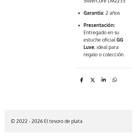
SilverCore LM2233
Garantía:
2 años
Presentación:
Entregado en su
estuche oficial
GG
Luxe
, ideal para
regalo o colección.
C
C
C
C
o
o
o
o
m
m
m
m
p
p
p
p
a
a
a
a
r
r
r
r
t
t
t
t
i
i
i
i
© 2022 - 2026 El tesoro de plata
r
r
r
r