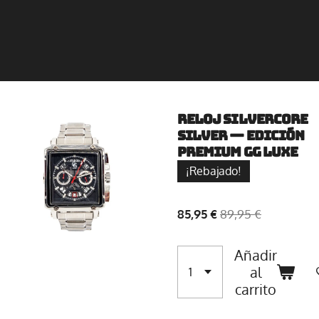
Reloj SilverCore
Silver — Edición
Premium GG Luxe
¡Rebajado!
85,95 €
89,95 €
Añadir
al
carrito