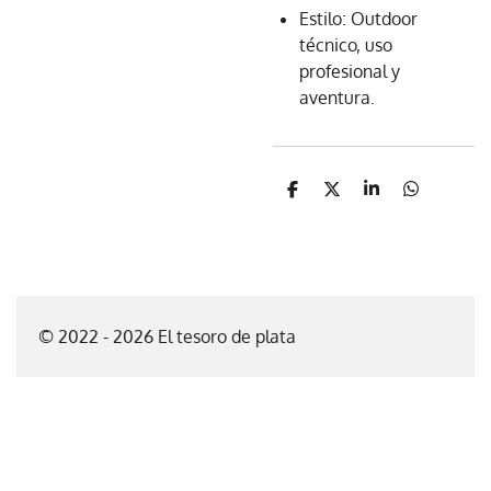
Estilo: Outdoor
técnico, uso
profesional y
aventura.
C
C
C
C
o
o
o
o
m
m
m
m
p
p
p
p
a
a
a
a
r
r
r
r
t
t
t
t
i
i
i
i
© 2022 - 2026 El tesoro de plata
r
r
r
r