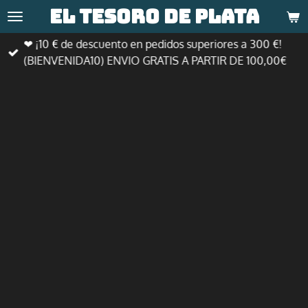
El tesoro de
plata
Ir
al
❤ ¡10 € de descuento en pedidos superiores a 300 €!
contenido
(BIENVENIDA10) ENVIO GRATIS A PARTIR DE 100,00€
principal