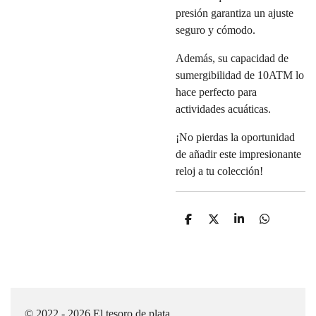
presión garantiza un ajuste
seguro y cómodo.
Además, su capacidad de
sumergibilidad de 10ATM lo
hace perfecto para
actividades acuáticas.
¡No pierdas la oportunidad
de añadir este impresionante
reloj a tu colección!
C
C
C
C
o
o
o
o
m
m
m
m
p
p
p
p
a
a
a
a
r
r
r
r
t
t
t
t
i
i
i
i
© 2022 - 2026 El tesoro de plata
r
r
r
r