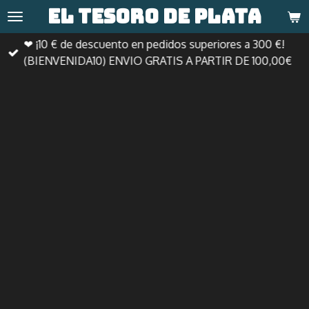
El tesoro de
plata
Ir
al
❤ ¡10 € de descuento en pedidos superiores a 300 €!
contenido
(BIENVENIDA10) ENVIO GRATIS A PARTIR DE 100,00€
principal