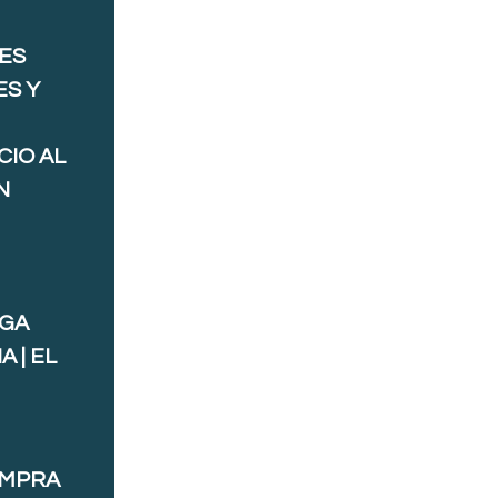
ES
ES Y
CIO AL
N
AGA
 | EL
OMPRA