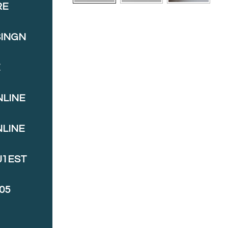
RE
SINGN
E
NLINE
NLINE
J1EST
05