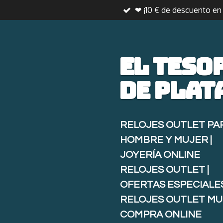
❤ ¡10 € de descuento e
Ir
al
contenido
principal
El teso
de
plat
RELOJES OUTLET PA
HOMBRE Y MUJER |
JOYERÍA ONLINE
RELOJES OUTLET |
OFERTAS ESPECIALE
RELOJES OUTLET MU
COMPRA ONLINE