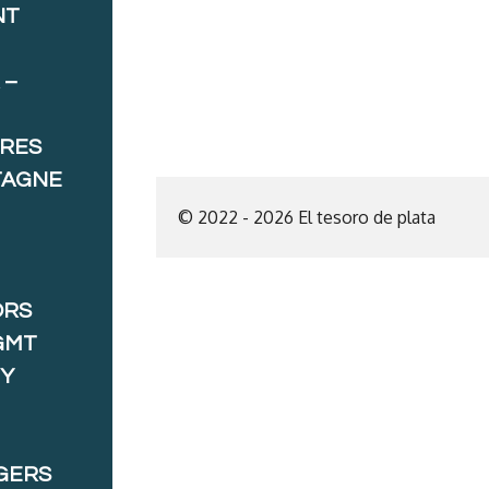
NT
 –
ORES
TAGNE
© 2022 - 2026 El tesoro de plata
ORS
GMT
 Y
GERS