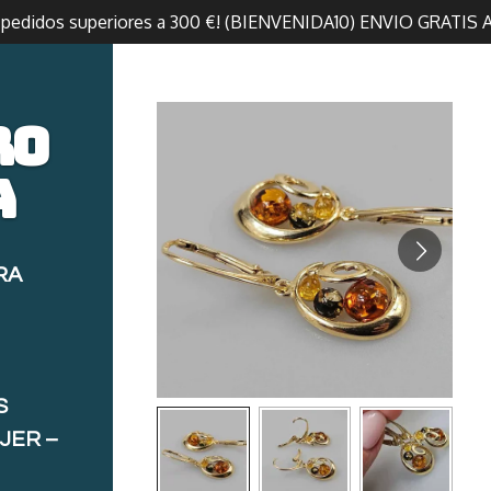
n pedidos superiores a 300 €! (BIENVENIDA10) ENVIO GRATIS 
ro
a
RA
S
JER –