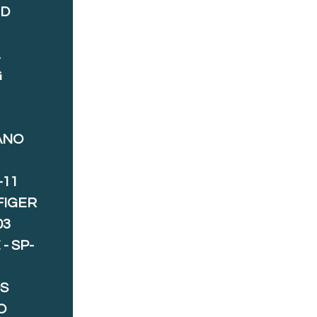
ND
A
G
ANO
-11
FIGER
03
- SP-
S
O