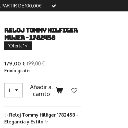
A PARTIR DE 100,00€
Reloj Tommy Hilfiger
Mujer - 1782458
"Oferta"🔆
179,00 €
199,00 €
Envío gratis
Añadir al
carrito
✨
Reloj Tommy Hilfiger 1782458 -
Elegancia y Estilo
✨