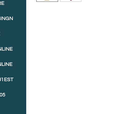
RE
SINGN
E
NLINE
NLINE
J1EST
05