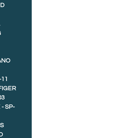
ND
A
G
ANO
-11
FIGER
03
- SP-
S
O