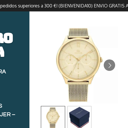
n pedidos superiores a 300 €! (BIENVENIDA10) ENVIO GRATIS 
ro
a
RA
S
JER –