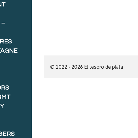
NT
 –
ORES
TAGNE
© 2022 - 2026 El tesoro de plata
ORS
GMT
 Y
GERS