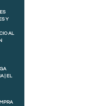
ES
ES Y
CIO AL
N
AGA
 | EL
OMPRA