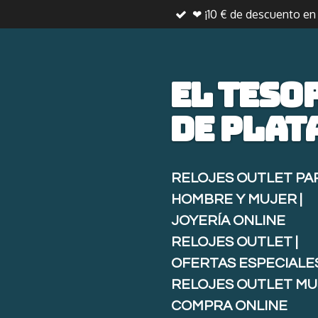
❤ ¡10 € de descuento e
Ir
al
contenido
principal
El teso
de
plat
RELOJES OUTLET PA
HOMBRE Y MUJER |
JOYERÍA ONLINE
RELOJES OUTLET |
OFERTAS ESPECIALE
RELOJES OUTLET MU
COMPRA ONLINE