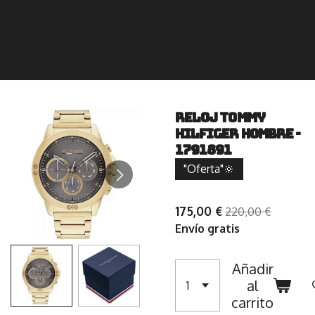
Reloj Tommy
Hilfiger Hombre -
1791891
"Oferta"🔆
175,00 €
220,00 €
Envío gratis
Añadir
al
carrito