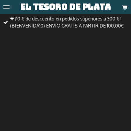
El tesoro de
plata
Ir
al
❤ ¡10 € de descuento en pedidos superiores a 300 €!
contenido
(BIENVENIDA10) ENVIO GRATIS A PARTIR DE 100,00€
principal