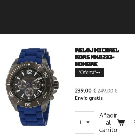
RELOJ MICHAEL
KORS MK8233-
HOMBRE
"Oferta"🔆
239,00 €
249,00 €
Envío gratis
Añadir
al
carrito