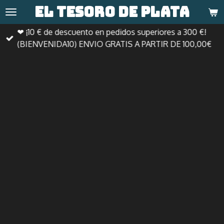
El tesoro de
plata
Ir
al
❤ ¡10 € de descuento en pedidos superiores a 300 €!
contenido
(BIENVENIDA10) ENVIO GRATIS A PARTIR DE 100,00€
principal