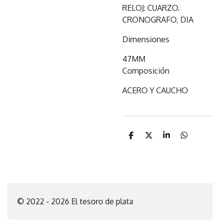
RELOJ: CUARZO.
CRONOGRAFO, DIA
Dimensiones
47MM
Composición
ACERO Y CAUCHO
C
C
C
C
o
o
o
o
m
m
m
m
p
p
p
p
a
a
a
a
r
r
r
r
t
t
t
t
i
i
i
i
© 2022 - 2026 El tesoro de plata
r
r
r
r