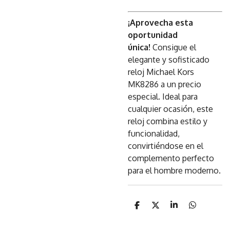
¡Aprovecha esta
oportunidad
única!
Consigue el
elegante y sofisticado
reloj Michael Kors
MK8286 a un precio
especial. Ideal para
cualquier ocasión, este
reloj combina estilo y
funcionalidad,
convirtiéndose en el
complemento perfecto
para el hombre moderno.
C
C
C
C
o
o
o
o
m
m
m
m