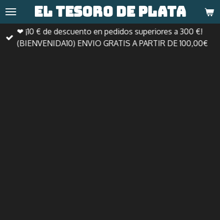
El tesoro de
plata
Ir
al
❤ ¡10 € de descuento en pedidos superiores a 300 €!
contenido
(BIENVENIDA10) ENVIO GRATIS A PARTIR DE 100,00€
principal