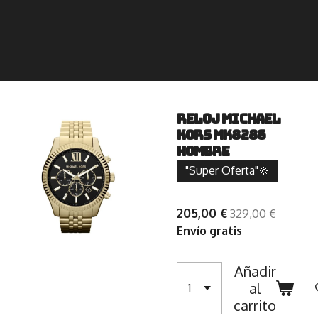
Reloj Michael
Kors MK8286
Hombre
"Super Oferta"🔆
205,00 €
329,00 €
Envío gratis
Añadir
al
carrito