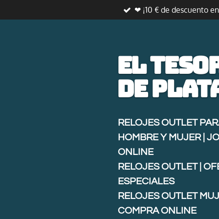
❤ ¡10 € de descuento e
Ir
al
contenido
principal
El teso
de
plat
RELOJES OUTLET PAR
HOMBRE Y MUJER | J
ONLINE
RELOJES OUTLET | O
ESPECIALES
RELOJES OUTLET MUJ
COMPRA ONLINE