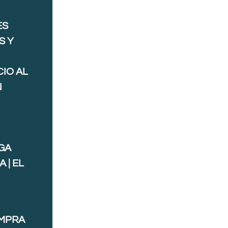
ES
S Y
IO AL
N
GA
 | EL
OMPRA