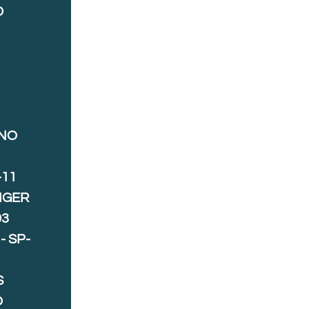
D
ANO
-11
IGER
03
- SP-
S
O