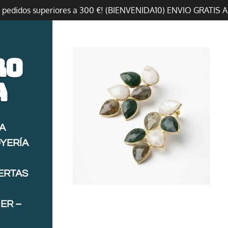
n pedidos superiores a 300 €! (BIENVENIDA10) ENVIO GRATIS 
ro
a
A
OYERÍA
FERTAS
ER –