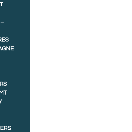
T
 –
RES
AGNE
ORS
MT
Y
GERS