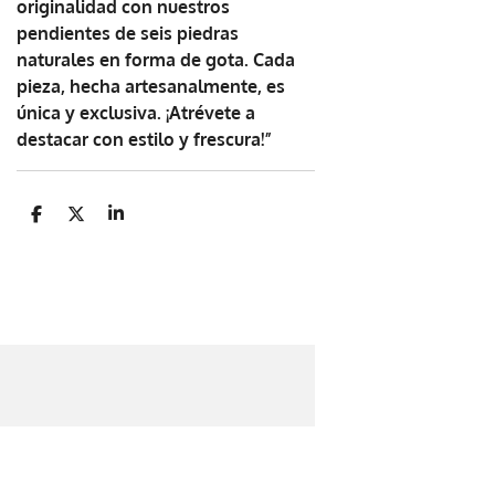
originalidad con nuestros
pendientes de seis piedras
naturales en forma de gota. Cada
pieza, hecha artesanalmente, es
única y exclusiva. ¡Atrévete a
destacar con estilo y frescura!”
C
C
C
o
o
o
m
m
m
p
p
p
a
a
a
r
r
r
t
t
t
i
i
i
r
r
r