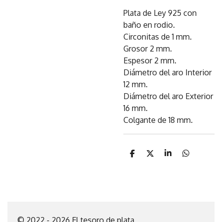
Plata de Ley 925 con
baño en rodio.
Circonitas de 1 mm.
Grosor 2 mm.
Espesor 2 mm.
Diámetro del aro Interior
12 mm.
Diámetro del aro Exterior
16 mm.
Colgante de 18 mm.
C
C
C
C
o
o
o
o
m
m
m
m
p
p
p
p
a
a
a
a
r
r
r
r
t
t
t
t
i
i
i
i
© 2022 - 2026 El tesoro de plata
r
r
r
r