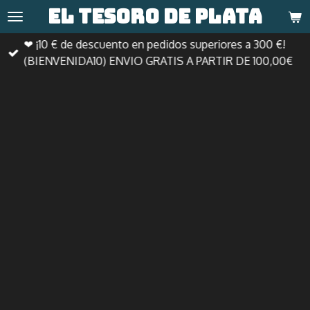
El tesoro de
plata
Ir
al
❤ ¡10 € de descuento en pedidos superiores a 300 €!
contenido
(BIENVENIDA10) ENVIO GRATIS A PARTIR DE 100,00€
principal