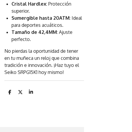
Cristal Hardlex
: Protección
superior.
Sumergible hasta 20ATM
: Ideal
para deportes acuáticos.
Tamaño de 42,4MM
: Ajuste
perfecto.
No pierdas la oportunidad de tener
en tu muñeca un reloj que combina
tradición e innovación. ¡Haz tuyo el
Seiko SRPG15K1 hoy mismo!
C
C
C
o
o
o
m
m
m
p
p
p
a
a
a
r
r
r
t
t
t
i
i
i
r
r
r