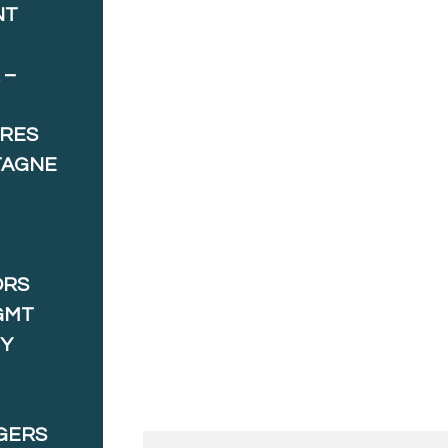
NT
 –
ORES
TAGNE
ORS
GMT
 Y
GERS