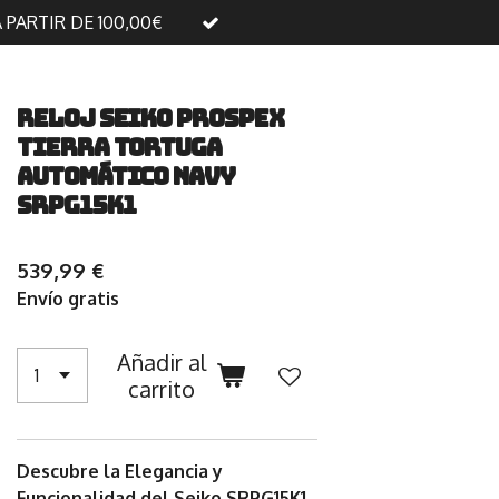
A PARTIR DE 100,00€
Reloj Seiko Prospex
Tierra Tortuga
Automático Navy
SRPG15K1
539,99 €
Envío gratis
Añadir al
carrito
Descubre la Elegancia y
Funcionalidad del Seiko SRPG15K1