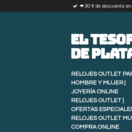
❤ ¡10 € de descuento e
Ir
al
contenido
principal
El teso
de
plat
RELOJES OUTLET PA
HOMBRE Y MUJER |
JOYERÍA ONLINE
RELOJES OUTLET |
OFERTAS ESPECIALE
RELOJES OUTLET MU
COMPRA ONLINE