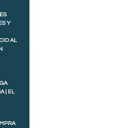
ES
ES Y
CIO AL
N
AGA
 | EL
OMPRA