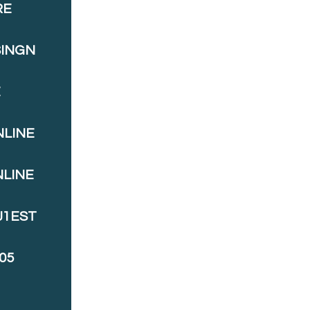
RE
SINGN
E
NLINE
NLINE
J1EST
05