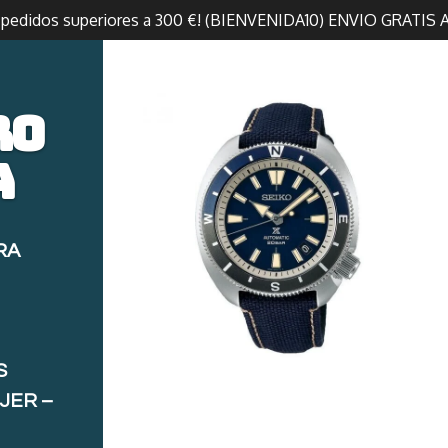
n pedidos superiores a 300 €! (BIENVENIDA10) ENVIO GRATIS 
ro
a
RA
S
JER –