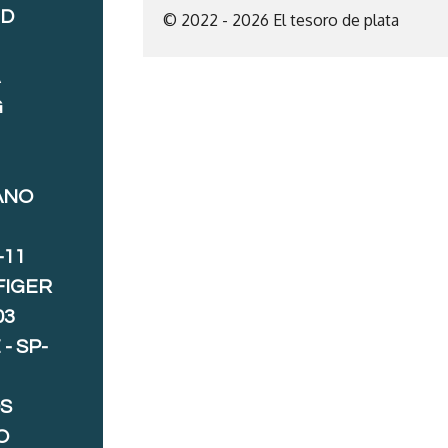
ND
© 2022 - 2026 El tesoro de plata
A
G
ANO
-11
FIGER
03
- SP-
S
O